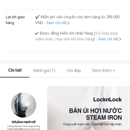
Lợi ích giao
✔️
Miễn phí vận chuyển cho đơn hàng từ 299.000
hàng
VND -
Xem chi tiết
✔️ Được đồng kiểm khi nhận hàng (
Vui lòng quay
video hoặc chụp ảnh khi khui hàng
) -
Xem chi tiết
Chi tiết
Đánh giá (1)
Hỏi đáp
Xem thêm +