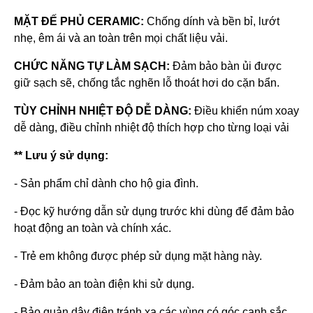
MẶT ĐẾ PHỦ CERAMIC:
Chống dính và bền bỉ, lướt
nhẹ, êm ái và an toàn trên mọi chất liệu vải.
CHỨC NĂNG TỰ LÀM SẠCH:
Đảm bảo bàn ủi được
giữ sạch sẽ, chống tắc nghẽn lỗ thoát hơi do cặn bẩn.
TÙY CHỈNH NHIỆT ĐỘ DỄ DÀNG:
Điều khiển núm xoay
dễ dàng, điều chỉnh nhiệt độ thích hợp cho từng loại vải
** Lưu ý sử dụng:
- Sản phẩm chỉ dành cho hộ gia đình.
- Đọc kỹ hướng dẫn sử dụng trước khi dùng để đảm bảo
hoạt động an toàn và chính xác.
- Trẻ em không được phép sử dụng mặt hàng này.
- Đảm bảo an toàn điện khi sử dụng.
- Bảo quản dây điện tránh xa các vùng có góc cạnh sắc