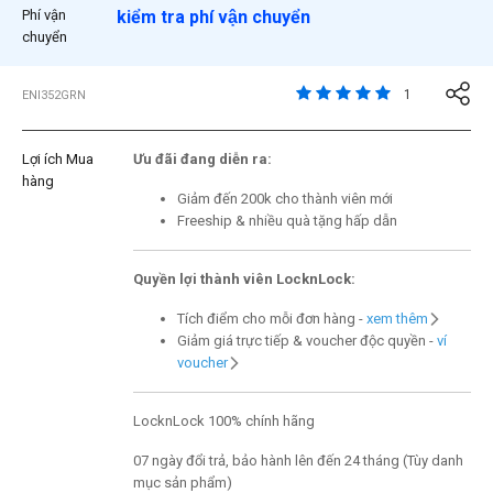
Phí vận
kiểm tra phí vận chuyển
chuyển
4,6 trên đánh giá của 
1
ENI352GRN
Lợi ích Mua
Ưu đãi đang diễn ra:
hàng
Giảm đến 200k cho thành viên mới
Freeship & nhiều quà tặng hấp dẫn
Quyền lợi thành viên LocknLock:
Tích điểm cho mỗi đơn hàng -
xem thêm
Giảm giá trực tiếp & voucher độc quyền -
ví
voucher
LocknLock 100% chính hãng
07 ngày đổi trả, bảo hành lên đến 24 tháng (Tùy danh
mục sản phẩm)