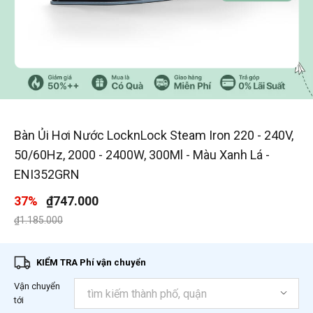
1
/
6
Bàn Ủi Hơi Nước LocknLock Steam Iron 220 - 240V,
50/60Hz, 2000 - 2400W, 300Ml - Màu Xanh Lá -
ENI352GRN
37%
₫747.000
Giá giảm xuống từ
đến
₫1.185.000
KIỂM TRA Phí vận chuyển
Vận chuyển
tới