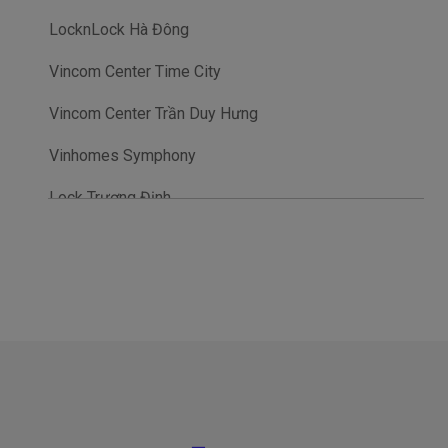
LocknLock Hà Đông
Vincom Center Time City
Vincom Center Trần Duy Hưng
Vinhomes Symphony
Lock Trương Định
Aeon mall Ha Dong
Tasco Mall (Savico Outlet)
The Manor
Lotte Mall Tây Hồ