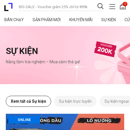
0
BÁN CHẠY
SẢN PHẨM MỚI
KHUYẾN MÃI
SỰ KIỆN
CỬ
SỰ KIỆN
Nâng tầm trải nghiệm – Mua sắm thả ga!
Xem tất cả Sự kiện
Sự kiện trực tuyến
Sự kiện ngoại
ONLINE