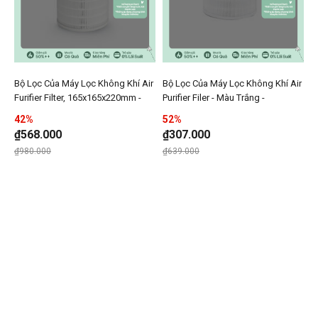
Bộ Lọc Của Máy Lọc Không Khí Air
Bộ Lọc Của Máy Lọc Không Khí Air
Thêm Bộ Lọc Của Máy Lọc Không Khí Air Furifier Filt
Thêm Bộ Lọc Của Máy Lọc 
Furifier Filter, 165x165x220mm -
Purifier Filer - Màu Trắng -
Thêmn Bộ Lọc Của Máy Lọc Không Khí Air 
Thêmn Bộ Lọ
LocknLock - ENP126_FLT
LocknLock - ENP116_FLT
42%
52%
₫568.000
₫307.000
Giá giảm xuống từ
đến
Giá giảm xuống từ
đến
₫980.000
₫639.000