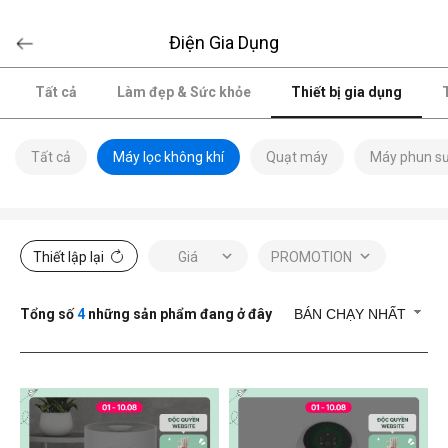
Điện Gia Dụng
Tất cả
Làm đẹp & Sức khỏe
Thiết bị gia dụng
Tất cả
Máy lọc không khí
Quạt máy
Máy phun s
Thiết lập lại
Giá
PROMOTION
Tổng số
4
những sản phẩm đang ở đây
BÁN CHẠY NHẤT