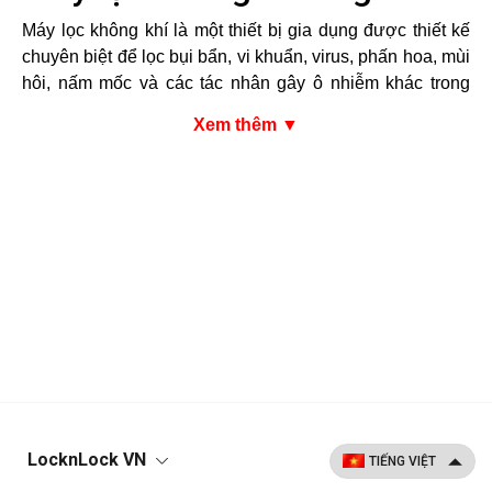
Máy lọc không khí là một thiết bị gia dụng được thiết kế
chuyên biệt để lọc bụi bẩn, vi khuẩn, virus, phấn hoa, mùi
hôi, nấm mốc và các tác nhân gây ô nhiễm khác trong
không khí, nhằm mang lại môi trường sống trong lành, an
Xem thêm ▼
toàn cho sức khỏe con người.
Thiết bị này hoạt động bằng cách sử dụng một hệ thống
các lớp màng lọc tiêu chuẩn, kết hợp với các công nghệ
tiên tiến như màng lọc HEPA và công nghệ tạo ion
Plasmacluster, giúp loại bỏ hiệu quả các hạt bụi siêu nhỏ,
bụi mịn PM2.5, vi khuẩn, virus, cũng như các tác nhân
gây dị ứng. Màng lọc HEPA với cấu trúc sợi mảnh có
đường kính từ 0.5 đến 2 µm được xem như “trái tim” của
máy, bởi khả năng chặn được bụi và vi sinh vật nhỏ đến
0.3 µm, đảm bảo chỉ có không khí sạch được thổi ra
ngoài không gian sống.
Ngoài ra, nhiều dòng máy lọc không khí hiện đại còn
được trang bị thêm các tính năng bổ sung như bắt muỗi,
LocknLock VN
tạo ẩm, tạo ion âm và giảm tĩnh điện, giúp cân bằng độ