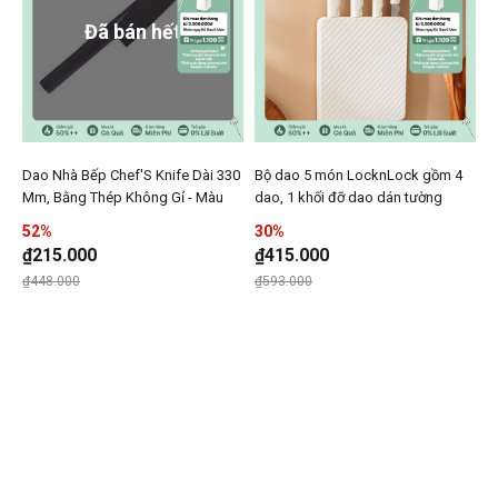
Đã bán hết
Dao Nhà Bếp Chef'S Knife Dài 330
Bộ dao 5 món LocknLock gồm 4
Thêm Dao Nhà Bếp Chef'S Knife Dài 330 Mm, Bằng Thé
Thêm Bộ dao 5 món Lockn
Mm, Bằng Thép Không Gỉ - Màu
dao, 1 khối đỡ dao dán tường
Thêmn Dao Nhà Bếp Chef'S Knife Dài 330
Thêmn Bộ da
Đen - LocknLock - CKK311
bằng PP - Màu Ivory - CKK307S5
52%
30%
₫215.000
₫415.000
Giá giảm xuống từ
đến
Giá giảm xuống từ
đến
₫448.000
₫593.000