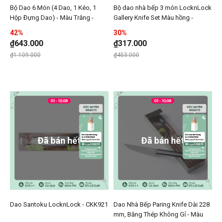
Bộ Dao 6 Món (4 Dao, 1 Kéo, 1
Bộ dao nhà bếp 3 món LocknLock
Thêm Bộ Dao 6 Món (4 Dao, 1 Kéo, 1 Hộp Đựng Dao) -
Thêm Bộ dao nhà bếp 3 m
Hộp Đựng Dao) - Màu Trắng -
Gallery Knife Set Màu hồng -
Thêmn Bộ Dao 6 Món (4 Dao, 1 Kéo, 1 Hộ
Thêmn Bộ da
LocknLock - CKK802
CKK308S3
42%
30%
₫643.000
₫317.000
Giá giảm xuống từ
đến
Giá giảm xuống từ
đến
₫1.109.000
₫453.000
Đã bán hết
Đã bán hết
Dao Santoku LocknLock - CKK921
Dao Nhà Bếp Paring Knife Dài 228
Thêm Dao Santoku LocknLock - CKK921 vào danh sác
Thêm Dao Nhà Bếp Paring
mm, Bằng Thép Không Gỉ - Màu
Thêmn Dao Santoku LocknLock - CKK921 
Thêmn Dao N