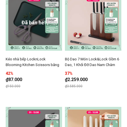
Đã bán hết
Kéo nhà bếp LocknLock
Bộ Dao 7 Món Lock&Lock Gồm 6
Thêm Kéo nhà bếp LocknLock Blooming Kitchen Scisso
Thêm Bộ Dao 7 Món Lock
Blooming Kitchen Scissors bằng
Dao, 1 Khối Đỡ Dao Nam Châm
Thêmn Kéo nhà bếp LocknLock Blooming K
Thêmn Bộ D
thép không gỉ - CKK207
Bằng Gỗ - Màu Nâu - LocknLock -
42%
37%
CKK804
₫87.000
₫2.259.000
Giá giảm xuống từ
đến
Giá giảm xuống từ
đến
₫150.000
₫3.585.000