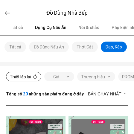
Đồ Dùng Nhà Bếp
Tất cả
Dụng Cụ Nấu Ăn
Nồi & chảo
Phụ kiện n
Tất cả
Đồ Dùng Nấu Ăn
Thớt Cắt
Dao, Kéo
Thiết lập lại
Giá
Thương Hiệu
PROM
Tổng số
20
những sản phẩm đang ở đây
BÁN CHẠY NHẤT