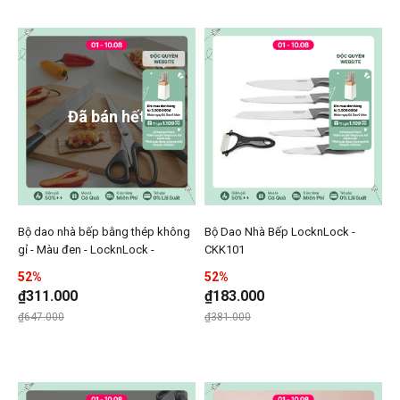
Đã bán hết
Bộ dao nhà bếp bằng thép không
Bộ Dao Nhà Bếp LocknLock -
Thêm Bộ dao nhà bếp bằng thép không gỉ - Màu đen - 
Thêm Bộ Dao Nhà Bếp Lo
gỉ - Màu đen - LocknLock -
CKK101
Thêmn Bộ dao nhà bếp bằng thép không gỉ
Thêmn Bộ D
CKK303,304,305
52%
52%
₫311.000
₫183.000
Giá giảm xuống từ
đến
Giá giảm xuống từ
đến
₫647.000
₫381.000