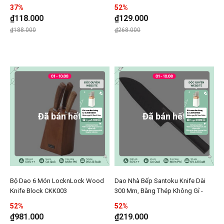
Đen - LocknLock - CKK314
37%
52%
₫118.000
₫129.000
Giá giảm xuống từ
đến
Giá giảm xuống từ
đến
₫188.000
₫268.000
Đã bán hết
Đã bán hết
Bộ Dao 6 Món LocknLock Wood
Dao Nhà Bếp Santoku Knife Dài
Thêm Bộ Dao 6 Món LocknLock Wood Knife Block CKK
Thêm Dao Nhà Bếp Santok
Knife Block CKK003
300 Mm, Bằng Thép Không Gỉ -
Thêmn Bộ Dao 6 Món LocknLock Wood Kni
Thêmn Dao N
Màu Đen - LocknLock - CKK312
52%
52%
₫981.000
₫219.000