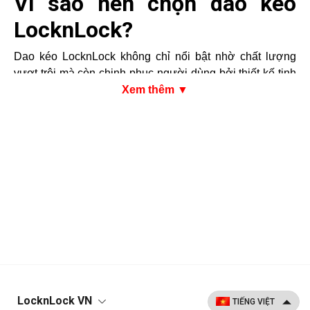
Vì sao nên chọn dao kéo
LocknLock?
Dao kéo LocknLock không chỉ nổi bật nhờ chất lượng
vượt trội mà còn chinh phục người dùng bởi thiết kế tinh
tế, đa dạng sản phẩm và chính sách hậu mãi uy tín. Cùng
Xem thêm ▼
khám phá những lý do khiến bộ dao kéo của LocknLock
trở thành lựa chọn hàng đầu trong nhiều căn bếp hiện
đại.
Chất liệu cao cấp, an toàn cho
sức khỏe
Các sản phẩm dao kéo LocknLock được làm từ thép
không gỉ chất lượng cao, đảm bảo độ bền, chống oxy hóa
và an toàn khi tiếp xúc với thực phẩm. Lưỡi dao sắc bén,
được phủ lớp chống dính giúp việc cắt thái trở nên dễ
dàng và vệ sinh nhanh chóng.
LocknLock VN