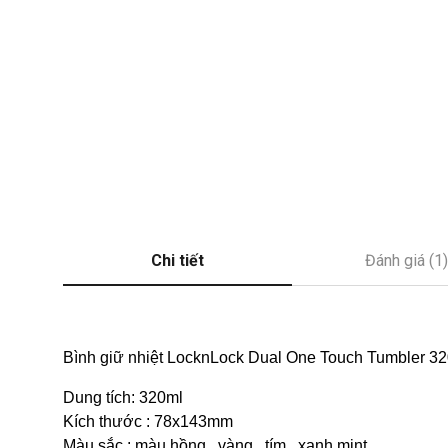
Chi tiết
Đánh giá (1)
Bình giữ nhiệt LocknLock Dual One Touch Tumbler 
Dung tích: 320ml
Kích thước : 78x143mm
Màu sắc : màu hồng , vàng , tím , xanh mint