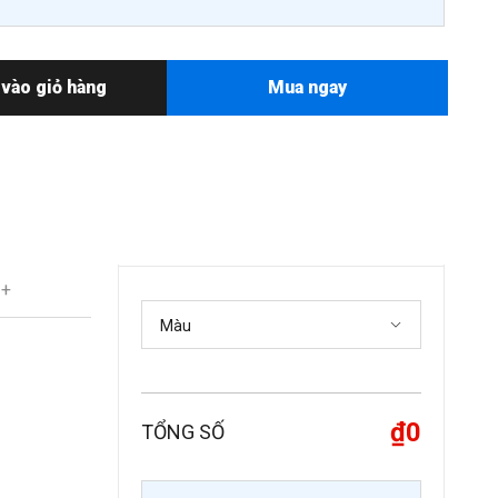
vào giỏ hàng
Mua ngay
 +
₫0
TỔNG SỐ