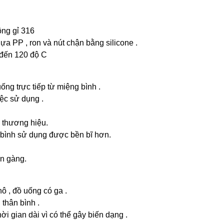
ông gỉ 316
ựa PP , ron và nút chận bằng silicone .
0 đến 120 độ C
ống trực tiếp từ miệng bình .
iệc sử dụng .
o thương hiệu.
p bình sử dụng được bền bĩ hơn.
ọn gàng.
ô , đồ uống có ga .
thân bình .
ời gian dài vì có thể gây biến dạng .