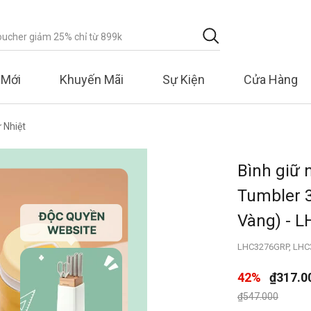
 Mới
Khuyến Mãi
Sự Kiện
Cửa Hàng
 Nhiệt
Bình giữ 
Tumbler 3
Vàng) - 
LHC3276GRP, LHC
42%
₫317.0
Giá giảm xuống 
đến
₫547.000