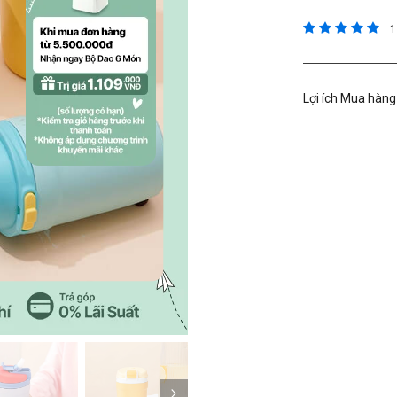
5 trên đánh g
1
Lợi ích Mua hàng
Kế tiếp