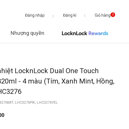
Đăng nhập
Đăng kí
Giỏ hàng
0
Nhượng quyền
nhiệt LocknLock Dual One Touch
20ml - 4 màu (Tím, Xanh Mint, Hồng,
LHC3276
3276MIT, LHC3276PIK, LHC3276YEL
00
từ