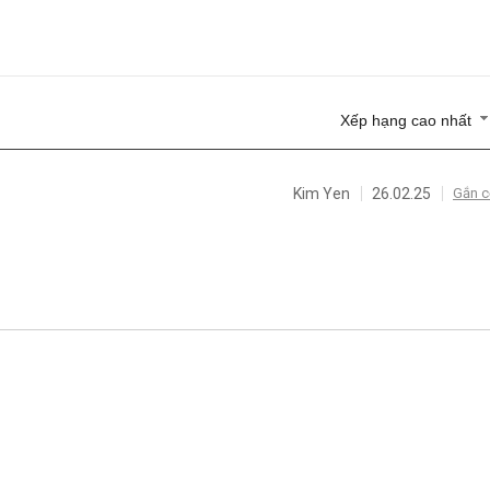
Xếp hạng cao nhất
Kim Yen
26.02.25
Gắn c