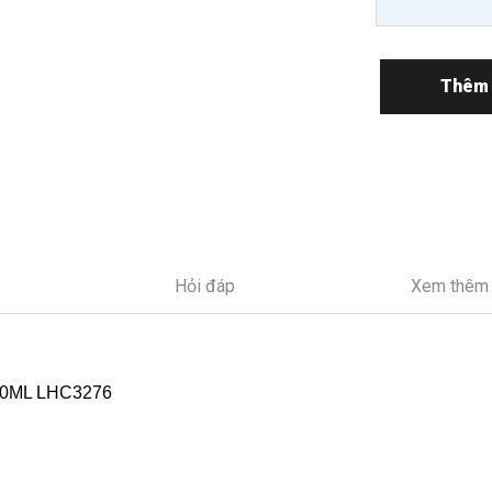
Thêm 
Hỏi đáp
Xem thêm
320ML LHC3276