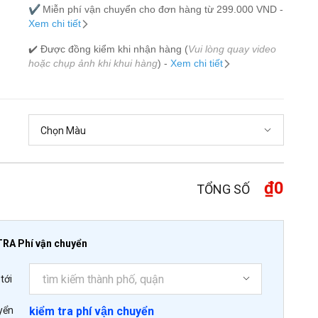
✔️
Miễn phí vận chuyển cho đơn hàng từ 299.000 VND -
Xem chi tiết
✔️ Được đồng kiểm khi nhận hàng (
Vui lòng quay video
hoặc chụp ảnh khi khui hàng
) -
Xem chi tiết
₫0
TỔNG SỐ
TRA Phí vận chuyển
tới
yển
kiểm tra phí vận chuyển