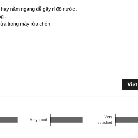
 hay nằm ngang dễ gây rỉ đổ nước .
g .
rửa trong máy rửa chén .
Viết
Very
Very good
satisfied