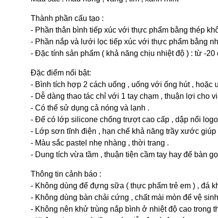
Thành phần cấu tạo :
- Phần thân bình tiếp xúc với thực phẩm bằng thép kh
- Phần nắp và lưới lọc tiếp xúc với thực phẩm bằng nh
- Đặc tính sản phẩm ( khả năng chịu nhiệt độ ) : từ -2
Đặc điểm nổi bật:
- Bình tích hợp 2 cách uống , uống với ống hút , hoặc u
- Dễ dàng thao tác chỉ với 1 tay chạm , thuận lợi cho v
- Có thể sử dụng cả nóng và lạnh .
- Đế có lớp silicone chống trượt cao cấp , dập nổi log
- Lớp sơn tĩnh điện , hạn chế khả năng trầy xước giú
- Màu sắc pastel nhẹ nhàng , thời trang .
- Dung tích vừa tầm , thuận tiện cầm tay hay để bàn g
Thông tin cảnh báo :
- Không dùng để đựng sữa ( thực phẩm trẻ em ) , đá kh
- Không dùng bàn chải cứng , chất mài mòn để vệ sinh 
- Không nên khử trùng nắp bình ở nhiệt độ cao trong th