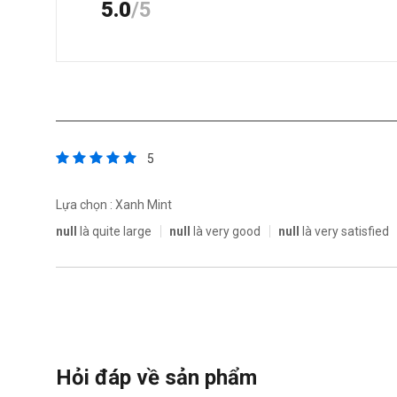
5.0
/5
5
Lựa chọn : Xanh Mint
null
là quite large
null
là very good
null
là very satisfied
Hỏi đáp về sản phẩm