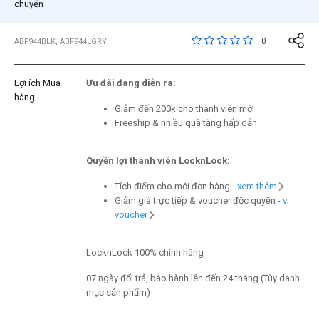
chuyển
5 trên đánh giá của 5 
0
ABF944BLK, ABF944LGRY
Lợi ích Mua
Ưu đãi đang diễn ra:
hàng
Giảm đến 200k cho thành viên mới
Freeship & nhiều quà tặng hấp dẫn
Quyền lợi thành viên LocknLock:
Tích điểm cho mỗi đơn hàng -
xem thêm
Giảm giá trực tiếp & voucher độc quyền -
ví
voucher
LocknLock 100% chính hãng
07 ngày đổi trả, bảo hành lên đến 24 tháng (Tùy danh
mục sản phẩm)