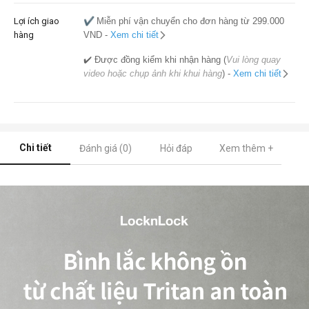
Lợi ích giao
✔️
Miễn phí vận chuyển cho đơn hàng từ 299.000
hàng
VND -
Xem chi tiết
✔️ Được đồng kiểm khi nhận hàng (
Vui lòng quay
video hoặc chụp ảnh khi khui hàng
) -
Xem chi tiết
Chi tiết
Đánh giá (0)
Hỏi đáp
Xem thêm +