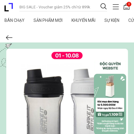
0
BÁN CHẠY
SẢN PHẨM MỚI
KHUYẾN MÃI
SỰ KIỆN
CỬ