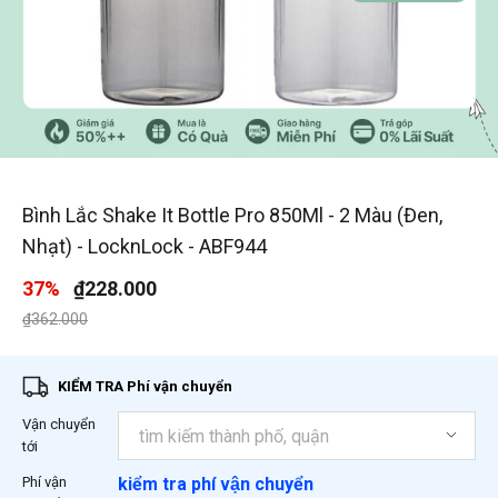
1
/
5
Bình Lắc Shake It Bottle Pro 850Ml - 2 Màu (Đen,
Nhạt) - LocknLock - ABF944
37%
₫228.000
Giá giảm xuống từ
đến
₫362.000
KIỂM TRA Phí vận chuyển
Vận chuyển
tới
Phí vận
kiểm tra phí vận chuyển