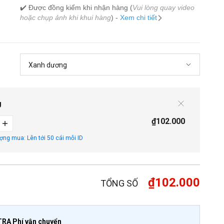
✔️ Được đồng kiểm khi nhận hàng (
Vui lòng quay video
hoặc chụp ảnh khi khui hàng
) -
Xem chi tiết
g
₫102.000
ượng mua: Lên tới 50 cái mỗi ID
₫102.000
TỔNG SỐ
TRA Phí vận chuyển