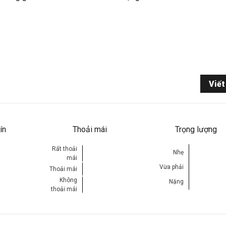
Viết
ín
Thoải mái
Trọng lượng
Rất thoải
Nhẹ
mái
Vừa phải
Thoải mái
Không
Nặng
thoải mái