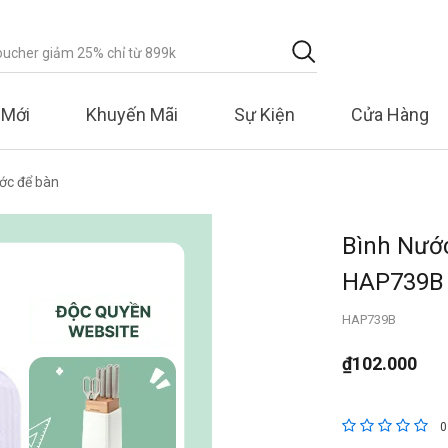
 Mới
Khuyến Mãi
Sự Kiện
Cửa Hàng
ớc để bàn
Bình Nước
HAP739B
HAP739B
₫102.000
3,5 trên đánh
0