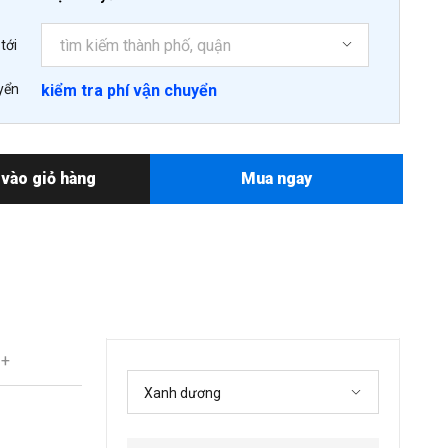
tới
yển
kiểm tra phí vận chuyển
vào giỏ hàng
Mua ngay
 +