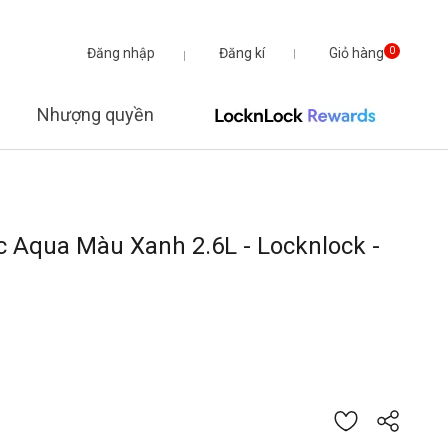
Đăng nhập
Đăng kí
Giỏ hàng
0
Nhượng quyền
 Aqua Màu Xanh 2.6L - Locknlock -
 giá của 5 khách hàng