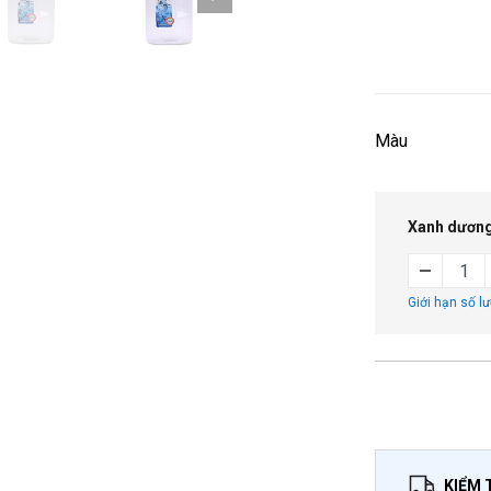
Màu
Xanh dươn
Giới hạn số l
KIỂM 