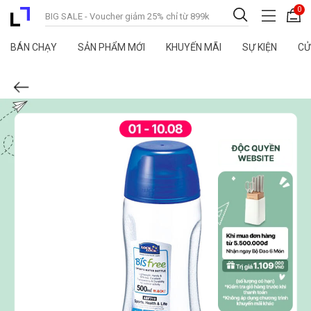
0
BÁN CHẠY
SẢN PHẨM MỚI
KHUYẾN MÃI
SỰ KIỆN
CỬ