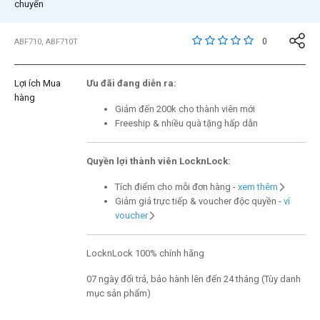
chuyển
5 trên đánh giá của 5 
0
ABF710, ABF710T
Lợi ích Mua
Ưu đãi đang diễn ra:
hàng
Giảm đến 200k cho thành viên mới
Freeship & nhiều quà tặng hấp dẫn
Quyền lợi thành viên LocknLock:
Tích điểm cho mỗi đơn hàng -
xem thêm
Giảm giá trực tiếp & voucher độc quyền -
ví
voucher
LocknLock 100% chính hãng
07 ngày đổi trả, bảo hành lên đến 24 tháng (Tùy danh
mục sản phẩm)