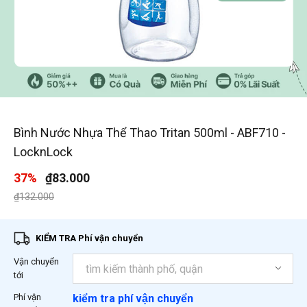
1
/
2
Bình Nước Nhựa Thể Thao Tritan 500ml - ABF710 -
LocknLock
37%
₫83.000
Giá giảm xuống từ
đến
₫132.000
KIỂM TRA Phí vận chuyển
Vận chuyển
tới
Phí vận
kiểm tra phí vận chuyển