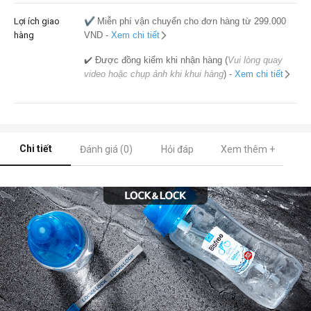
Lợi ích giao
✔️
Miễn phí vận chuyển cho đơn hàng từ 299.000
hàng
VND -
Xem chi tiết
✔️ Được đồng kiểm khi nhận hàng (
Vui lòng quay
video hoặc chụp ảnh khi khui hàng
) -
Xem chi tiết
Chi tiết
Đánh giá (0)
Hỏi đáp
Xem thêm +