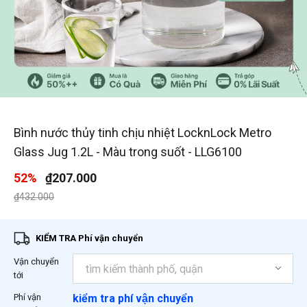
1
/
3
Bình nước thủy tinh chịu nhiệt LocknLock Metro
Glass Jug 1.2L - Màu trong suốt - LLG6100
52%
₫207.000
Giá giảm xuống từ
đến
₫432.000
KIỂM TRA Phí vận chuyển
Vận chuyển
tới
Phí vận
kiểm tra phí vận chuyển