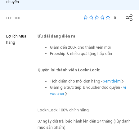
chuyển
4,9 trên đánh giá của 
0
LLG6100
Lợi ích Mua
Ưu đãi đang diễn ra:
hàng
Giảm đến 200k cho thành viên mới
Freeship & nhiều quà tặng hấp dẫn
Quyền lợi thành viên LocknLock:
Tích điểm cho mỗi đơn hàng -
xem thêm
Giảm giá trực tiếp & voucher độc quyền -
ví
voucher
LocknLock 100% chính hãng
07 ngày đổi trả, bảo hành lên đến 24 tháng (Tùy danh
mục sản phẩm)