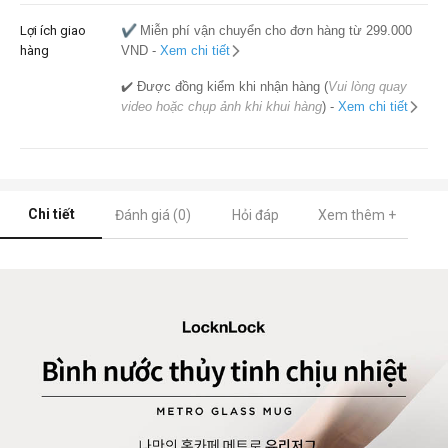
Lợi ích giao
✔️
Miễn phí vận chuyển cho đơn hàng từ 299.000
hàng
VND -
Xem chi tiết
✔️ Được đồng kiểm khi nhận hàng (
Vui lòng quay
video hoặc chụp ảnh khi khui hàng
) -
Xem chi tiết
Chi tiết
Đánh giá (0)
Hỏi đáp
Xem thêm +