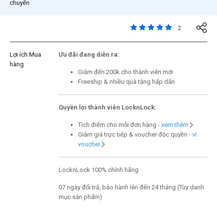
chuyển
5 trên đánh giá của 5 
2
Lợi ích Mua
Ưu đãi đang diễn ra:
hàng
Giảm đến 200k cho thành viên mới
Freeship & nhiều quà tặng hấp dẫn
Quyền lợi thành viên LocknLock:
Tích điểm cho mỗi đơn hàng -
xem thêm
Giảm giá trực tiếp & voucher độc quyền -
ví
voucher
LocknLock 100% chính hãng
07 ngày đổi trả, bảo hành lên đến 24 tháng (Tùy danh
mục sản phẩm)