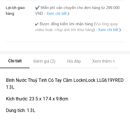
Lợi ích giao
✔️
Miễn phí vận chuyển cho đơn hàng từ 299.000
hàng
VND -
Xem chi tiết
✔️ Được đồng kiểm khi nhận hàng (
Vui lòng quay
video hoặc chụp ảnh khi khui hàng
) -
Xem chi tiết
Chi tiết
Đánh giá (2)
Hỏi đáp
Xem thêm +
Bình Nước Thuỷ Tinh Có Tay Cầm LocknLock LLG619YRED
1.3L
Kích thước: 23.5 x 17.4 x 9.8cm
Dung tích: 1.3L