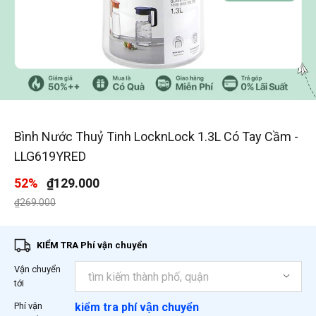
1
/
3
Bình Nước Thuỷ Tinh LocknLock 1.3L Có Tay Cầm -
LLG619YRED
52%
₫129.000
Giá giảm xuống từ
đến
₫269.000
KIỂM TRA Phí vận chuyển
Vận chuyển
tới
Phí vận
kiểm tra phí vận chuyển