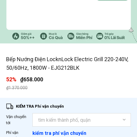
1
/
1
Bếp Nướng Điện LocknLock Electric Grill 220-240V,
50/60Hz, 1800W - EJG212BLK
52%
₫658.000
Giá giảm xuống từ
đến
₫1.370.000
KIỂM TRA Phí vận chuyển
Vận chuyển
tới
Phí vận
kiểm tra phí vận chuyển