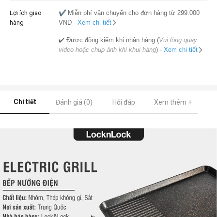
Lợi ích giao
✔️
Miễn phí vận chuyển cho đơn hàng từ 299.000
hàng
VND -
Xem chi tiết
✔️ Được đồng kiểm khi nhận hàng (
Vui lòng quay
video hoặc chụp ảnh khi khui hàng
) -
Xem chi tiết
Chi tiết
Đánh giá (0)
Hỏi đáp
Xem thêm +