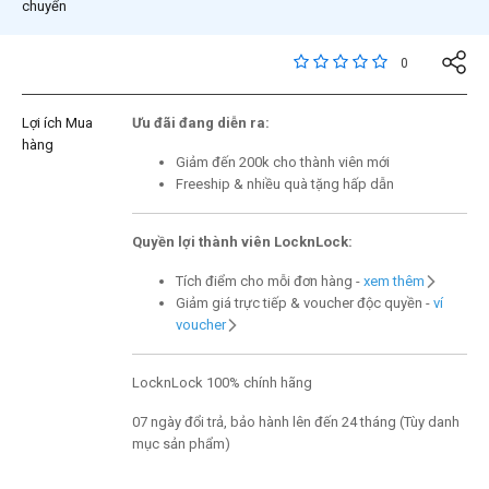
chuyển
4,2 trên đánh giá của 
0
Lợi ích Mua
Ưu đãi đang diễn ra:
hàng
Giảm đến 200k cho thành viên mới
Freeship & nhiều quà tặng hấp dẫn
Quyền lợi thành viên LocknLock:
Tích điểm cho mỗi đơn hàng -
xem thêm
Giảm giá trực tiếp & voucher độc quyền -
ví
voucher
LocknLock 100% chính hãng
07 ngày đổi trả, bảo hành lên đến 24 tháng (Tùy danh
mục sản phẩm)