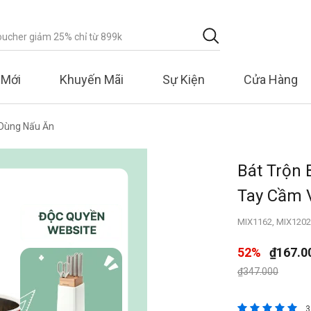
 Mới
Khuyến Mãi
Sự Kiện
Cửa Hàng
Dùng Nấu Ăn
Bát Trộn 
Tay Cầm V
MIX1162, MIX1202
52%
₫167.0
Giá giảm xuống 
đến
₫347.000
5 trên đánh g
3