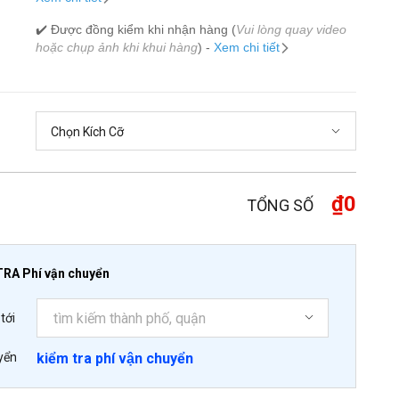
✔️ Được đồng kiểm khi nhận hàng (
Vui lòng quay video
hoặc chụp ảnh khi khui hàng
) -
Xem chi tiết
₫0
TỔNG SỐ
TRA Phí vận chuyển
tới
yển
kiểm tra phí vận chuyển