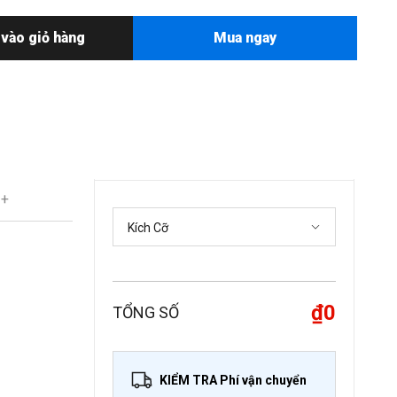
vào giỏ hàng
Mua ngay
 +
₫0
TỔNG SỐ
KIỂM TRA Phí vận chuyển