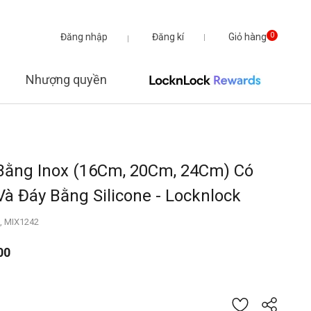
Đăng nhập
Đăng kí
Giỏ hàng
0
Nhượng quyền
Bằng Inox (16Cm, 20Cm, 24Cm) Có
à Đáy Bằng Silicone - Locknlock
, MIX1242
00
từ
iá của 5 khách hàng