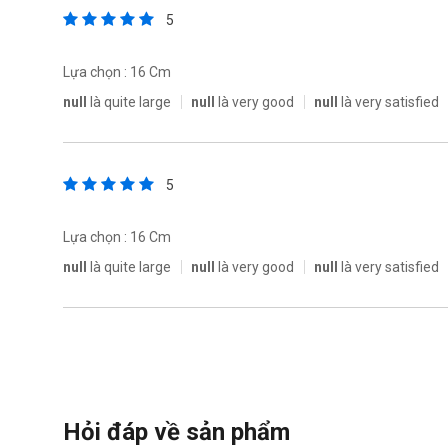
5
Lựa chọn : 16 Cm
null
là quite large
null
là very good
null
là very satisfied
5
Lựa chọn : 16 Cm
null
là quite large
null
là very good
null
là very satisfied
Hỏi đáp về sản phẩm