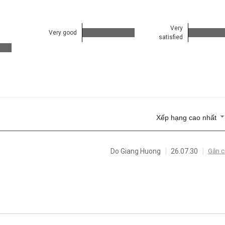
Very
Very good
satisfied
Xếp hạng cao nhất
Do Giang Huong
26.07.30
Gắn c