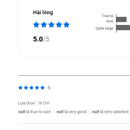
Hài lòng
True to
size
Quite large
5.0
/5
5
Lựa chọn : 16 Cm
null
là true to size
null
là very good
null
là very satisfied