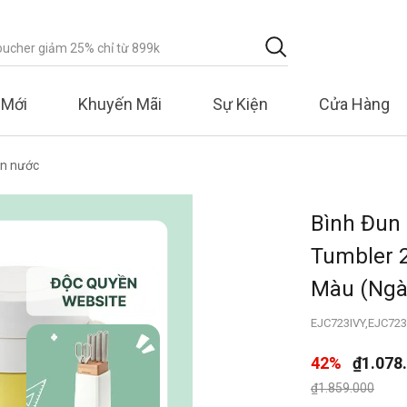
 Mới
Khuyến Mãi
Sự Kiện
Cửa Hàng
un nước
Bình Đun 
Tumbler 2
Màu (Ngà
EJC723IVY,EJC723
42%
₫1.078
Giá giảm xuống 
đến
₫1.859.000