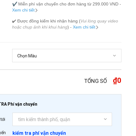
✔️
Miễn phí vận chuyển cho đơn hàng từ 299.000 VND -
Xem chi tiết
✔️ Được đồng kiểm khi nhận hàng (
Vui lòng quay video
hoặc chụp ảnh khi khui hàng
) -
Xem chi tiết
₫0
TỔNG SỐ
TRA Phí vận chuyển
tới
yển
kiểm tra phí vận chuyển