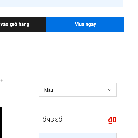
vào giỏ hàng
Mua ngay
 +
₫0
TỔNG SỐ