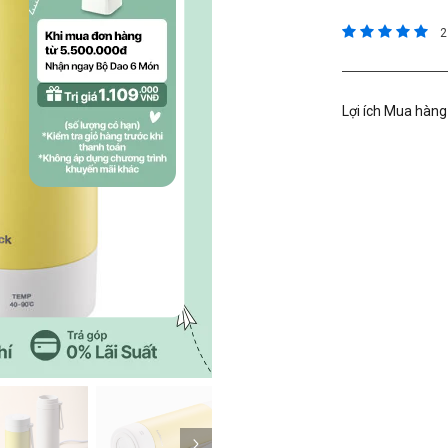
3,7 trên đánh
2
Lợi ích Mua hàng
Kế tiếp