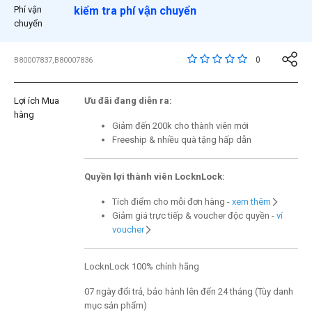
Phí vận
kiểm tra phí vận chuyển
chuyển
5 trên đánh giá của 5 
0
B80007837,B80007836
Lợi ích Mua
Ưu đãi đang diễn ra:
hàng
Giảm đến 200k cho thành viên mới
Freeship & nhiều quà tặng hấp dẫn
Quyền lợi thành viên LocknLock:
Tích điểm cho mỗi đơn hàng -
xem thêm
Giảm giá trực tiếp & voucher độc quyền -
ví
voucher
LocknLock 100% chính hãng
07 ngày đổi trả, bảo hành lên đến 24 tháng (Tùy danh
mục sản phẩm)