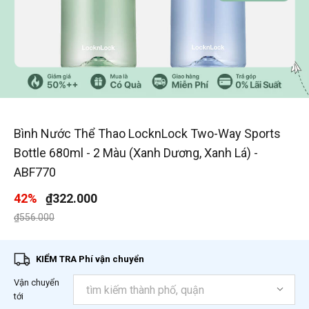
1
/
6
Bình Nước Thể Thao LocknLock Two-Way Sports
Bottle 680ml - 2 Màu (Xanh Dương, Xanh Lá) -
ABF770
42%
₫322.000
Giá giảm xuống từ
đến
₫556.000
KIỂM TRA Phí vận chuyển
Vận chuyển
tới