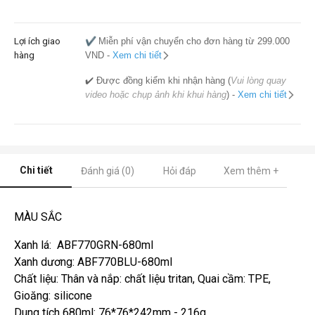
Lợi ích giao
✔️
Miễn phí vận chuyển cho đơn hàng từ 299.000
hàng
VND -
Xem chi tiết
✔️ Được đồng kiểm khi nhận hàng (
Vui lòng quay
video hoặc chụp ảnh khi khui hàng
) -
Xem chi tiết
Chi tiết
Đánh giá (0)
Hỏi đáp
Xem thêm +
MÀU SẮC
Xanh lá: ABF770GRN-680ml
Xanh dương: ABF770BLU-680ml
Chất liệu: Thân và nắp: chất liệu tritan, Quai cầm: TPE,
Gioăng: silicone
Dung tích 680ml: 76*76*242mm - 216g