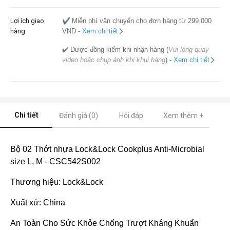
Lợi ích giao
✔️
Miễn phí vận chuyển cho đơn hàng từ 299.000
hàng
VND -
Xem chi tiết
✔️ Được đồng kiểm khi nhận hàng (
Vui lòng quay
video hoặc chụp ảnh khi khui hàng
) -
Xem chi tiết
Chi tiết
Đánh giá (0)
Hỏi đáp
Xem thêm +
Bộ 02 Thớt nhựa Lock&Lock Cookplus Anti-Microbial
size L, M - CSC542S002
Thương hiệu: Lock&Lock
Xuất xứ: China
An Toàn Cho Sức Khỏe Chống Trượt Kháng Khuẩn