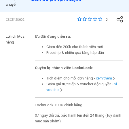
chuyển
5 trên đánh giá của 5 
0
CSC542S002
Lợi ích Mua
Ưu đãi đang diễn ra:
hàng
Giảm đến 200k cho thành viên mới
Freeship & nhiều quà tặng hấp dẫn
Quyền lợi thành viên LocknLock:
Tích điểm cho mỗi đơn hàng -
xem thêm
Giảm giá trực tiếp & voucher độc quyền -
ví
voucher
LocknLock 100% chính hãng
07 ngày đổi trả, bảo hành lên đến 24 tháng (Tùy danh
mục sản phẩm)