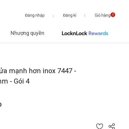
Đăng nhập
Đăng kí
Giỏ hàng
0
Nhượng quyền
ửa mạnh hơn inox 7447 -
m - Gói 4
0
từ
 giá của 5 khách hàng