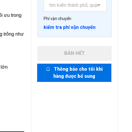
i ưu trong
Phí vận chuyển
kiểm tra phí vận chuyển
ng trông như
BÁN HẾT
 lớn
Thông báo cho tôi khi
hàng được bổ sung