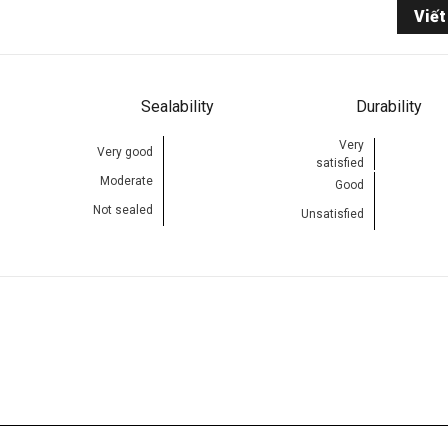
Viết
Sealability
Durability
Very
Very good
satisfied
Moderate
Good
Not sealed
Unsatisfied