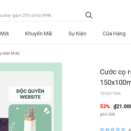
 Mới
Khuyến Mãi
Sự Kiện
Cửa Hàng
ụ kiện khác
Cước cọ r
150x100m
7012617266
53%
₫21.00
Giá giảm xuống 
đến
₫44.700
4,2 trên đánh
0