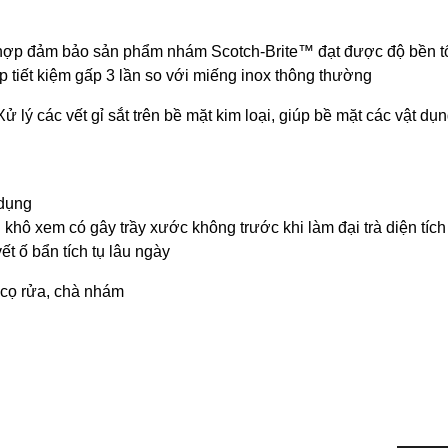
h hợp đảm bảo sản phẩm nhám Scotch-Brite™ đạt được độ bền tố
úp tiết kiệm gấp 3 lần so với miếng inox thông thường
Xử lý các vết gỉ sắt trên bề mặt kim loại, giúp bề mặt các vật dụ
 dụng
 khô xem có gây trầy xước không trước khi làm đại trà diện tích
t ố bẩn tích tụ lâu ngày
 cọ rửa, chà nhám