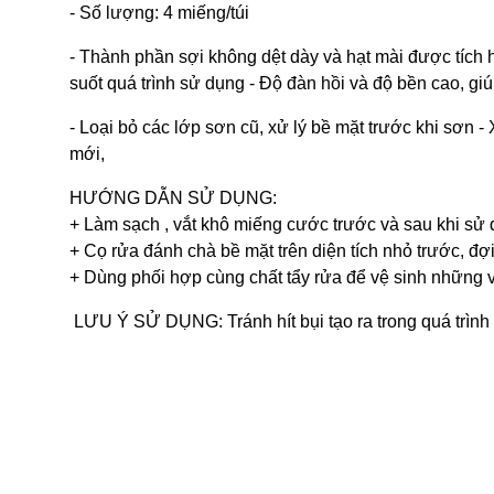
- Số lượng: 4 miếng/túi
- Thành phần sợi không dệt dày và hạt mài được tíc
suốt quá trình sử dụng - Độ đàn hồi và độ bền cao, gi
- Loại bỏ các lớp sơn cũ, xử lý bề mặt trước khi sơn - 
mới,
HƯỚNG DẪN SỬ DỤNG:
+ Làm sạch , vắt khô miếng cước trước và sau khi sử
+ Cọ rửa đánh chà bề mặt trên diện tích nhỏ trước, đợi
+ Dùng phối hợp cùng chất tẩy rửa để vệ sinh những vế
LƯU Ý SỬ DỤNG: Tránh hít bụi tạo ra trong quá trình