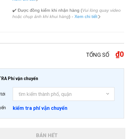
✔️ Được đồng kiểm khi nhận hàng (
Vui lòng quay video
hoặc chụp ảnh khi khui hàng
) -
Xem chi tiết
₫0
TỔNG SỐ
TRA Phí vận chuyển
tới
yển
kiểm tra phí vận chuyển
BÁN HẾT