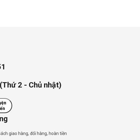
51
(Thứ 2 - Chủ nhật)
yện
yến
ụng
sách giao hàng, đổi hàng, hoàn tiền