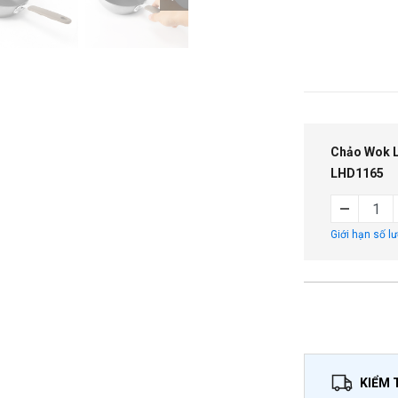
Chảo Wok L
LHD1165
Giới hạn số l
KIỂM 