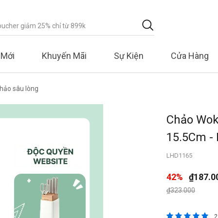
 Mới
Khuyến Mãi
Sự Kiện
Cửa Hàng
hảo sâu lòng
Chảo Wok
15.5Cm -
LHD1165
42%
₫187.0
Giá giảm xuống 
đến
₫323.000
3,2 trên đánh
2