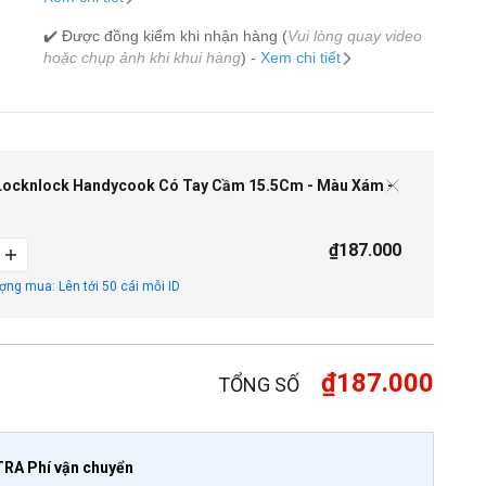
✔️ Được đồng kiểm khi nhận hàng (
Vui lòng quay video
hoặc chụp ảnh khi khui hàng
) -
Xem chi tiết
ocknlock Handycook Có Tay Cầm 15.5Cm - Màu Xám -
₫187.000
ượng mua: Lên tới 50 cái mỗi ID
₫187.000
TỔNG SỐ
TRA Phí vận chuyển