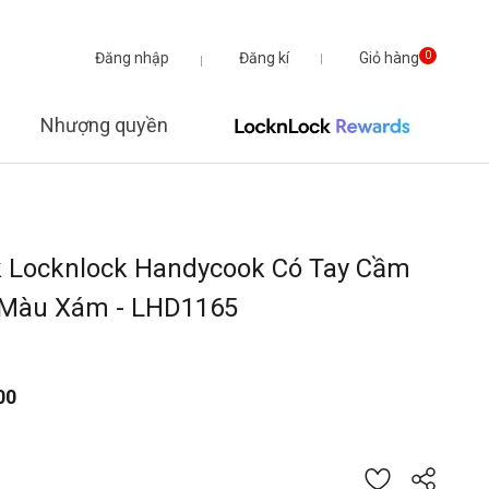
Đăng nhập
Đăng kí
Giỏ hàng
0
Nhượng quyền
 Locknlock Handycook Có Tay Cầm
 Màu Xám - LHD1165
00
từ
 giá của 5 khách hàng