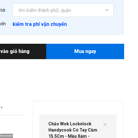
tới
yển
kiểm tra phí vận chuyển
vào giỏ hàng
Mua ngay
 +
Chảo Wok Locknlock
Handycook Có Tay Cầm
15.5Cm - Màu Xám -