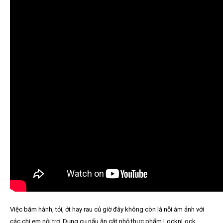
Việc băm hành, tỏi, ớt hay rau củ giờ đây không còn là nỗi ám ảnh với
các chị em nội trợ.
Dụng cụ nấu ăn
cắt nhỏ thực phẩm LocknLock