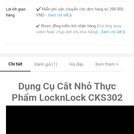
Lợi ích giao
✔️
Miễn phí vận chuyển cho đơn hàng từ 299.000
hàng
VND -
Xem chi tiết
✔️ Được đồng kiểm khi nhận hàng (
Vui lòng quay
video hoặc chụp ảnh khi khui hàng
) -
Xem chi tiết
Chi tiết
Đánh giá (1)
Hỏi đáp
Xem thêm +
Dụng Cụ Cắt Nhỏ Thực
Phẩm LocknLock CKS302