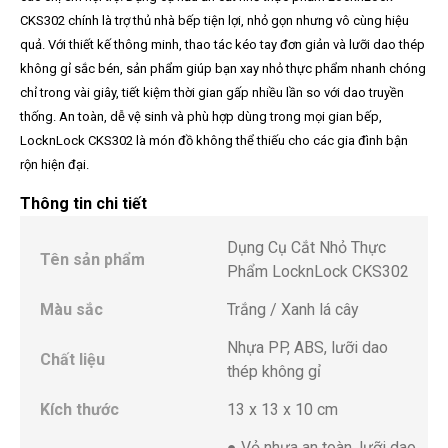
CKS302 chính là trợ thủ nhà bếp tiện lợi, nhỏ gọn nhưng vô cùng hiệu
quả. Với thiết kế thông minh, thao tác kéo tay đơn giản và lưỡi dao thép
không gỉ sắc bén, sản phẩm giúp bạn xay nhỏ thực phẩm nhanh chóng
chỉ trong vài giây, tiết kiệm thời gian gấp nhiều lần so với dao truyền
thống. An toàn, dễ vệ sinh và phù hợp dùng trong mọi gian bếp,
LocknLock CKS302 là món đồ không thể thiếu cho các gia đình bận
rộn hiện đại.
Thông tin chi tiết
Dụng Cụ Cắt Nhỏ Thực
Tên sản phẩm
Phẩm LocknLock CKS302
Màu sắc
Trắng / Xanh lá cây
Nhựa PP, ABS, lưỡi dao
Chất liệu
thép không gỉ
Kích thước
13 x 13 x 10 cm
● Vỏ nhựa an toàn, lưỡi dao