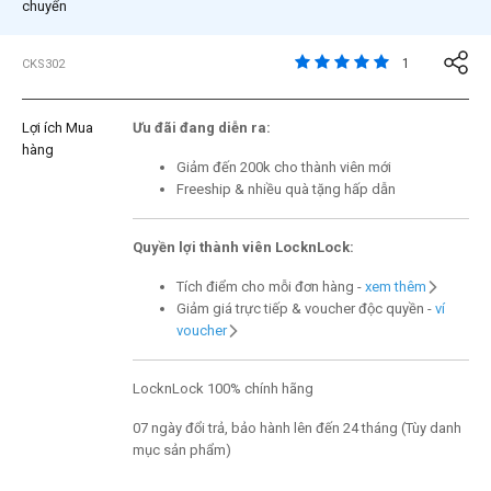
chuyển
4,3 trên đánh giá của 
1
CKS302
Lợi ích Mua
Ưu đãi đang diễn ra:
hàng
Giảm đến 200k cho thành viên mới
Freeship & nhiều quà tặng hấp dẫn
Quyền lợi thành viên LocknLock:
Tích điểm cho mỗi đơn hàng -
xem thêm
Giảm giá trực tiếp & voucher độc quyền -
ví
voucher
LocknLock 100% chính hãng
07 ngày đổi trả, bảo hành lên đến 24 tháng (Tùy danh
mục sản phẩm)