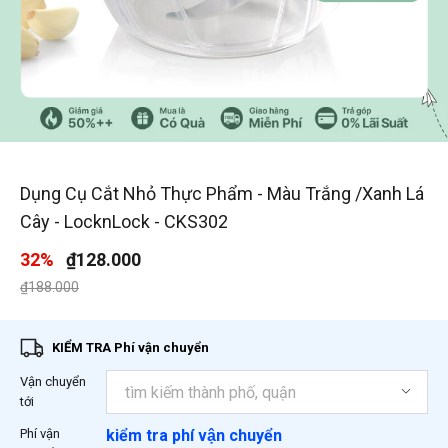
1
/
4
Dụng Cụ Cắt Nhỏ Thực Phẩm - Màu Trắng /Xanh Lá
Cây - LocknLock - CKS302
32%
₫128.000
Giá giảm xuống từ
đến
₫188.000
KIỂM TRA Phí vận chuyển
Vận chuyển
tới
Phí vận
kiểm tra phí vận chuyển