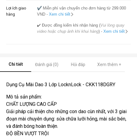
Lợi ích giao
✔️
Miễn phí vận chuyển cho đơn hàng từ 299.000
hàng
VND -
Xem chi tiết
✔️ Được đồng kiểm khi nhận hàng (
Vui lòng quay
video hoặc chụp ảnh khi khui hàng
) -
Xem chi tiết
Chi tiết
Đánh giá (0)
Hỏi đáp
Xem thêm +
Dụng Cụ Mài Dao 3 Lớp LocknLock - CKK118DGRY
Mô tả sản phẩm:
CHẤT LƯỢNG CAO CẤP
Giải pháp cải thiện cho những con dao cùn nhất, với 3 giai
đoạn mài chuyên dụng: sửa chữa lưỡi hỏng, mài sắc bén,
và đánh bóng hoàn thiện.
ĐỘ BỀN VƯỢT TRỘI