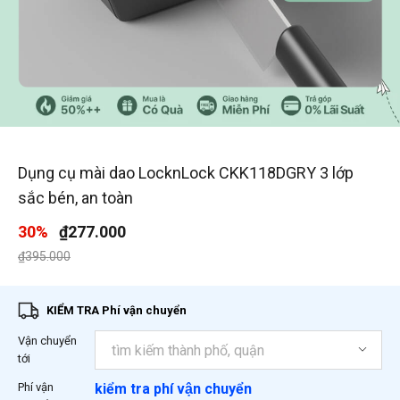
1
/
3
Dụng cụ mài dao LocknLock CKK118DGRY 3 lớp
sắc bén, an toàn
30%
₫277.000
Giá giảm xuống từ
đến
₫395.000
KIỂM TRA Phí vận chuyển
Vận chuyển
tới
Phí vận
kiểm tra phí vận chuyển