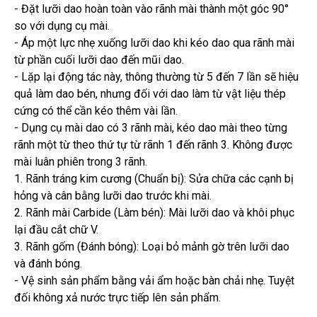
- Đặt lưỡi dao hoàn toàn vào rãnh mài thành một góc 90°
so với dụng cụ mài.
- Áp một lực nhẹ xuống lưỡi dao khi kéo dao qua rãnh mài
từ phần cuối lưỡi dao đến mũi dao.
- Lặp lại động tác này, thông thường từ 5 đến 7 lần sẽ hiệu
quả làm dao bén, nhưng đối với dao làm từ vật liệu thép
cứng có thể cần kéo thêm vài lần.
- Dụng cụ mài dao có 3 rãnh mài, kéo dao mài theo từng
rãnh một từ theo thứ tự từ rãnh 1 đến rãnh 3. Không được
mài luân phiên trong 3 rãnh.
1. Rãnh tráng kim cương (Chuẩn bị): Sửa chữa các cạnh bị
hỏng và cân bằng lưỡi dao trước khi mài.
2. Rãnh mài Carbide (Làm bén): Mài lưỡi dao và khôi phục
lại đầu cắt chữ V.
3. Rãnh gốm (Đánh bóng): Loại bỏ mảnh gờ trên lưỡi dao
và đánh bóng.
- Vệ sinh sản phẩm bằng vải ẩm hoặc bàn chải nhẹ. Tuyệt
đối không xả nước trực tiếp lên sản phẩm.