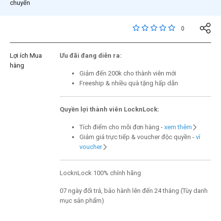
chuyển
3,8 trên đánh giá của 
0
Lợi ích Mua
Ưu đãi đang diễn ra:
hàng
Giảm đến 200k cho thành viên mới
Freeship & nhiều quà tặng hấp dẫn
Quyền lợi thành viên LocknLock:
Tích điểm cho mỗi đơn hàng -
xem thêm
Giảm giá trực tiếp & voucher độc quyền -
ví
voucher
LocknLock 100% chính hãng
07 ngày đổi trả, bảo hành lên đến 24 tháng (Tùy danh
mục sản phẩm)