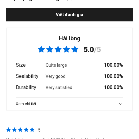
Viết đánh giá
Hài lòng
5.0
/5
Size
100.00%
Quite large
Sealability
100.00%
Very good
Durability
100.00%
Very satisfied
Xem chi tiết
5