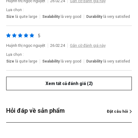
Huỳnh thị ngọc nguyệt
26.02.24
Gắn cờ đánh giá này
Lựa chọn :
Size
là quite large
Sealability
là very good
Durability
là very satisfied
5
Huỳnh thị ngọc nguyệt
26.02.24
Gắn cờ đánh giá này
Lựa chọn :
Size
là quite large
Sealability
là very good
Durability
là very satisfied
Xem tất cả đánh giá (2)
Hỏi đáp về sản phẩm
Đặt câu hỏi