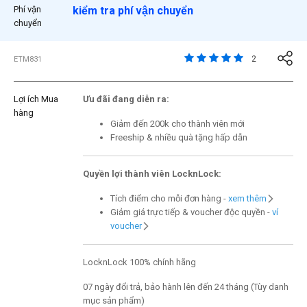
Phí vận
kiểm tra phí vận chuyển
chuyển
4,6 trên đánh giá của 
2
ETM831
Lợi ích Mua
Ưu đãi đang diễn ra:
hàng
Giảm đến 200k cho thành viên mới
Freeship & nhiều quà tặng hấp dẫn
Quyền lợi thành viên LocknLock:
Tích điểm cho mỗi đơn hàng -
xem thêm
Giảm giá trực tiếp & voucher độc quyền -
ví
voucher
LocknLock 100% chính hãng
07 ngày đổi trả, bảo hành lên đến 24 tháng (Tùy danh
mục sản phẩm)