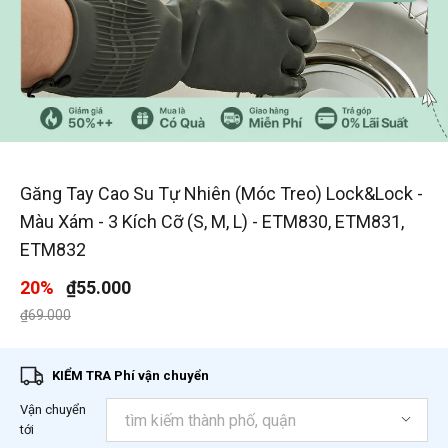
1
/
6
Găng Tay Cao Su Tự Nhiên (Móc Treo) Lock&Lock -
Màu Xám - 3 Kích Cỡ (S, M, L) - ETM830, ETM831,
ETM832
20%
₫55.000
Giá giảm xuống từ
đến
₫69.000
KIỂM TRA Phí vận chuyển
Vận chuyển
tới