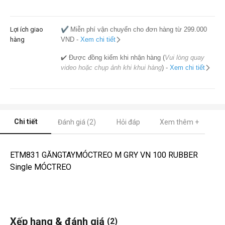
Lợi ích giao
✔️
Miễn phí vận chuyển cho đơn hàng từ 299.000
hàng
VND -
Xem chi tiết
✔️ Được đồng kiểm khi nhận hàng (
Vui lòng quay
video hoặc chụp ảnh khi khui hàng
) -
Xem chi tiết
Chi tiết
Đánh giá (2)
Hỏi đáp
Xem thêm +
ETM831 GĂNGTAYMÓCTREO M GRY VN 100 RUBBER
Single MÓCTREO
Xếp hạng & đánh giá
(2)