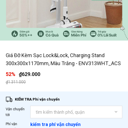
1
/
3
Giá Đỡ Kèm Sạc Lock&Lock, Charging Stand
300x300x1170mm, Màu Trắng - ENV313WHT_ACS
52%
₫629.000
Giá giảm xuống từ
đến
₫1.311.000
KIỂM TRA Phí vận chuyển
Vận chuyển
tới
Phí vận
kiểm tra phí vận chuyển