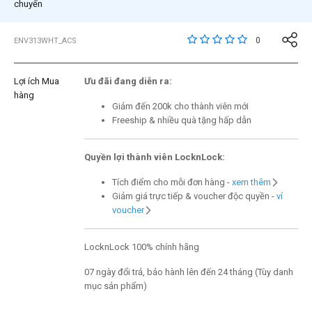
chuyển
3,1 trên đánh giá của 
0
ENV313WHT_ACS
Lợi ích Mua
Ưu đãi đang diễn ra:
hàng
Giảm đến 200k cho thành viên mới
Freeship & nhiều quà tặng hấp dẫn
Quyền lợi thành viên LocknLock:
Tích điểm cho mỗi đơn hàng -
xem thêm
Giảm giá trực tiếp & voucher độc quyền -
ví
voucher
LocknLock 100% chính hãng
07 ngày đổi trả, bảo hành lên đến 24 tháng (Tùy danh
mục sản phẩm)