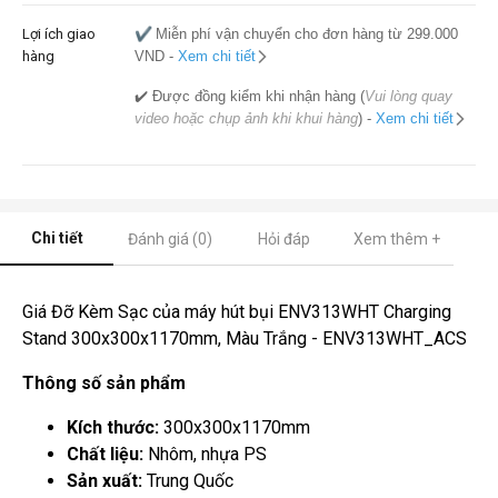
Lợi ích giao
✔️
Miễn phí vận chuyển cho đơn hàng từ 299.000
hàng
VND -
Xem chi tiết
✔️ Được đồng kiểm khi nhận hàng (
Vui lòng quay
video hoặc chụp ảnh khi khui hàng
) -
Xem chi tiết
Chi tiết
Đánh giá (0)
Hỏi đáp
Xem thêm +
Giá Đỡ Kèm Sạc của máy hút bụi ENV313WHT Charging
Stand 300x300x1170mm, Màu Trắng - ENV313WHT_ACS
Thông số sản phẩm
Kích thước:
300x300x1170mm
Chất liệu:
Nhôm, nhựa PS
Sản xuất:
Trung Quốc