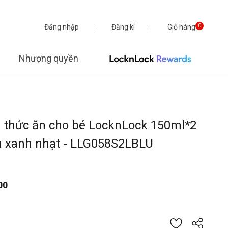
Đăng nhập
Đăng kí
Giỏ hàng
0
Nhượng quyền
 thức ăn cho bé LocknLock 150ml*2
u xanh nhạt - LLG058S2LBLU
00
từ
 giá của 5 khách hàng