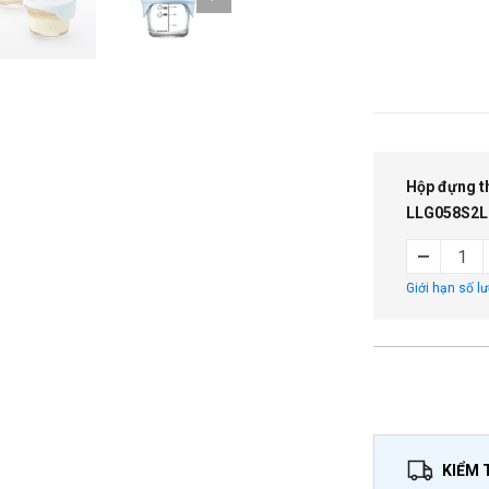
Hộp đựng t
LLG058S2
Giới hạn số l
KIỂM 