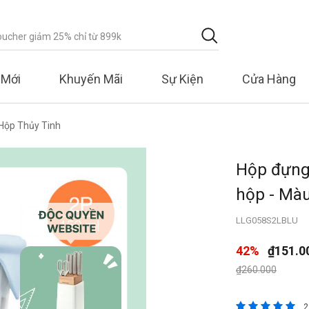
 Mới
Khuyến Mãi
Sự Kiện
Cửa Hàng
Hộp Thủy Tinh
Hộp đựng
hộp - Mà
LLG058S2LBLU
42%
₫151.0
Giá giảm xuống 
đến
₫260.000
3,5 trên đánh
2