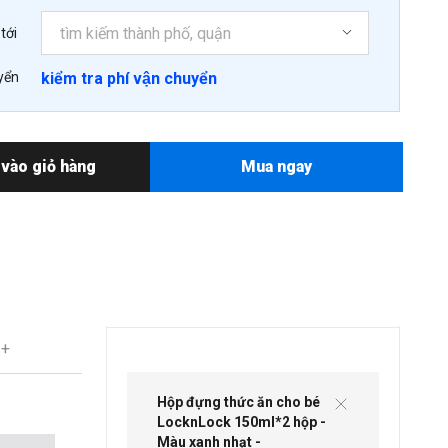
tới
yển
kiểm tra phí vận chuyển
vào giỏ hàng
Mua ngay
 +
Hộp đựng thức ăn cho bé
LocknLock 150ml*2 hộp -
Màu xanh nhạt -