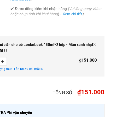
✔️ Được đồng kiểm khi nhận hàng (
Vui lòng quay video
hoặc chụp ảnh khi khui hàng
) -
Xem chi tiết
hức ăn cho bé LocknLock 150ml*2 hộp - Màu xanh nhạt -
LBLU
₫151.000
ượng mua: Lên tới 50 cái mỗi ID
₫151.000
TỔNG SỐ
TRA Phí vận chuyển