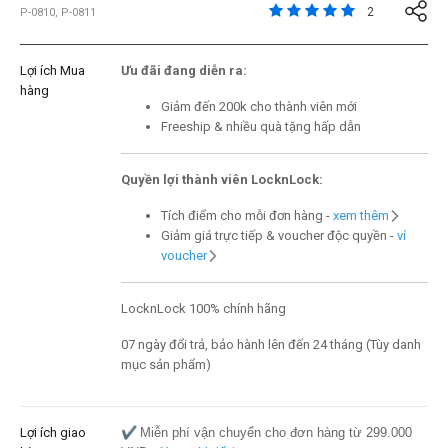
5 trên đánh giá của 5 
2
P-0810, P-0811
Lợi ích Mua
Ưu đãi đang diễn ra:
hàng
Giảm đến 200k cho thành viên mới
Freeship & nhiều quà tặng hấp dẫn
Quyền lợi thành viên LocknLock:
Tích điểm cho mỗi đơn hàng -
xem thêm
Giảm giá trực tiếp & voucher độc quyền -
ví
voucher
LocknLock 100% chính hãng
07 ngày đổi trả, bảo hành lên đến 24 tháng (Tùy danh
mục sản phẩm)
Lợi ích giao
✔️
Miễn phí vận chuyển cho đơn hàng từ 299.000