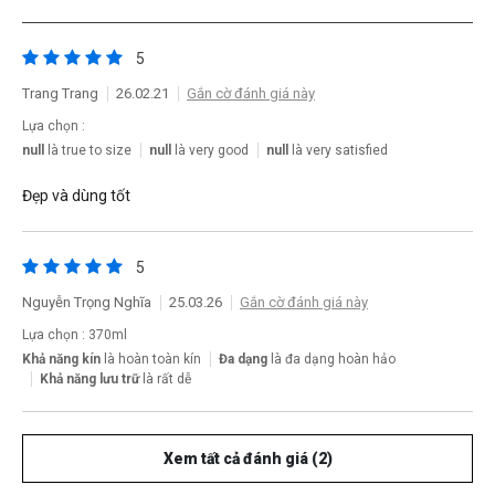
5
Trang Trang
26.02.21
Gắn cờ đánh giá này
Lựa chọn :
null
là true to size
null
là very good
null
là very satisfied
Đẹp và dùng tốt
5
Nguyễn Trọng Nghĩa
25.03.26
Gắn cờ đánh giá này
Lựa chọn : 370ml
Khả năng kín
là hoàn toàn kín
Đa dạng
là đa dạng hoàn hảo
Khả năng lưu trữ
là rất dễ
Xem tất cả đánh giá (2)