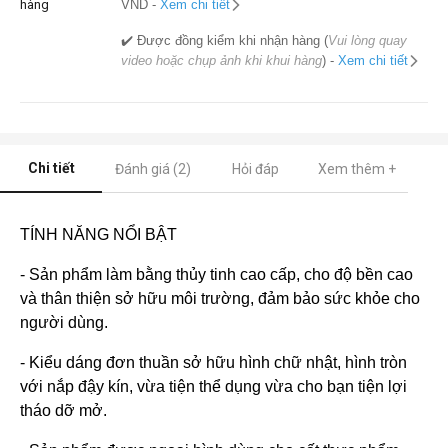
hàng
VND -
Xem chi tiết
✔️ Được đồng kiểm khi nhận hàng (
Vui lòng quay
video hoặc chụp ảnh khi khui hàng
) -
Xem chi tiết
Chi tiết
Đánh giá (2)
Hỏi đáp
Xem thêm +
TÍNH NĂNG NỔI BẬT
- Sản phẩm làm bằng thủy tinh cao cấp, cho độ bền cao
và thân thiện sở hữu môi trường, đảm bảo sức khỏe cho
người dùng.
- Kiểu dáng đơn thuần sở hữu hình chữ nhật, hình tròn
với nắp đậy kín, vừa tiện thể dụng vừa cho bạn tiện lợi
tháo dỡ mở.