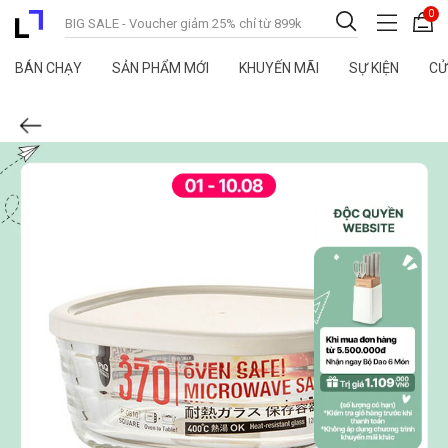
0
BÁN CHẠY
SẢN PHẨM MỚI
KHUYẾN MÃI
SỰ KIỆN
CỬ