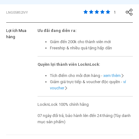
3,1 trên đánh giá của 
1
LNG058S2IVY
Lợi ích Mua
Ưu đãi đang diễn ra:
hàng
Giảm đến 200k cho thành viên mới
Freeship & nhiều quà tặng hấp dẫn
Quyền lợi thành viên LocknLock:
Tích điểm cho mỗi đơn hàng -
xem thêm
Giảm giá trực tiếp & voucher độc quyền -
ví
voucher
LocknLock 100% chính hãng
07 ngày đổi trả, bảo hành lên đến 24 tháng (Tùy danh
mục sản phẩm)