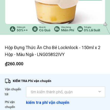
1
/
1
Hộp Đựng Thức Ăn Cho Bé Locknlock - 150ml x 2
Hộp - Màu Ngà - LNG058S2IVY
₫260.000
KIỂM TRA Phí vận chuyển
Vận chuyển
tới
Phí vận
kiểm tra phí vận chuyển
chuyển