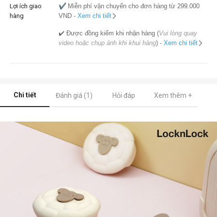
Lợi ích giao
✔️
Miễn phí vận chuyển cho đơn hàng từ 299.000
hàng
VND -
Xem chi tiết
✔️ Được đồng kiểm khi nhận hàng (
Vui lòng quay
video hoặc chụp ảnh khi khui hàng
) -
Xem chi tiết
Chi tiết
Đánh giá (1)
Hỏi đáp
Xem thêm +