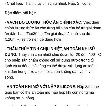
- Chất liệu: Thân: thủy tinh chịu nhiệt, Nắp: Silicone
Đặc điểm nổi bật:
-
VẠCH ĐO LƯỢNG THỨC ĂN CHÍNH XÁC:
Việc điều
chỉnh lượng thức ăn cho từng bữa ăn của bé từ giai đoạn
ăn dặm ban đầu(30ml) đến giai đoạn ăn thô sau đó
(120ml ~) sẽ trở nên dễ dàng hơn
-
THÂN THỦY TINH CHỊU NHIỆT, AN TOÀN KHI SỬ
DỤNG:
Thủy tinh chịu nhiệt chịu được từ -20 đến 400 ° C
cho phép sản phẩm không chỉ sử dụng được trong tủ
lạnh và tủ đông mà cũng có thể được sử dụng an toàn
khi đun trong nước sôi, nồi chiên không dầu và lò vi
sóng.
-
AN TOÀN KHI MỞ VỚI NẮP SILICONE:
Nắp Silicone
giúp bạn có thể an toàn mở nắp hộp khi còn nóng mà
không sợ bị bỏng .