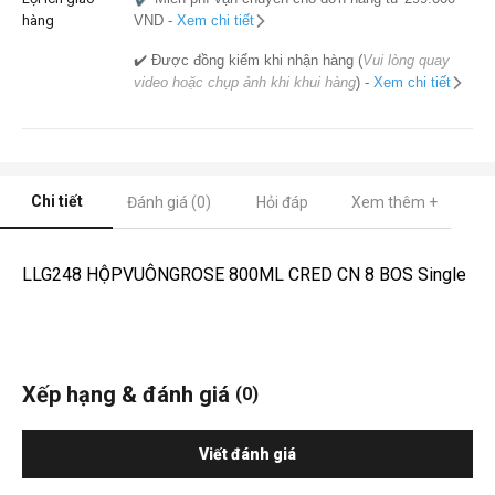
hàng
VND -
Xem chi tiết
✔️ Được đồng kiểm khi nhận hàng (
Vui lòng quay
video hoặc chụp ảnh khi khui hàng
) -
Xem chi tiết
Chi tiết
Đánh giá (0)
Hỏi đáp
Xem thêm +
LLG248 HỘPVUÔNGROSE 800ML CRED CN 8 BOS Single
Xếp hạng & đánh giá
(0)
Viết đánh giá