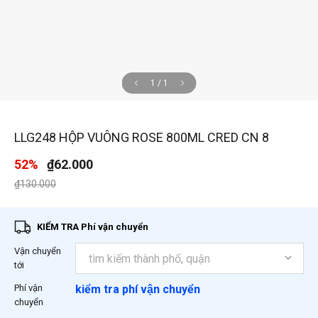
1
/
1
LLG248 HỘP VUÔNG ROSE 800ML CRED CN 8
52%
₫62.000
Giá giảm xuống từ
đến
₫130.000
KIỂM TRA Phí vận chuyển
Vận chuyển
tới
Phí vận
kiểm tra phí vận chuyển
chuyển