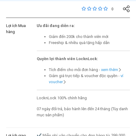
3,1 trên đánh giá của 
0
Lợi ích Mua
Ưu đãi đang diễn ra:
hàng
Giảm đến 200k cho thành viên mới
Freeship & nhiều quà tặng hấp dẫn
Quyền lợi thành viên LocknLock:
Tích điểm cho mỗi đơn hàng -
xem thêm
Giảm giá trực tiếp & voucher độc quyền -
ví
voucher
LocknLock 100% chính hãng
07 ngày đổi trả, bảo hành lên đến 24 tháng (Tùy danh
mục sản phẩm)
Lợi ích giao
✔️
Miễn phí vận chuyển cho đơn hàng từ 299.000