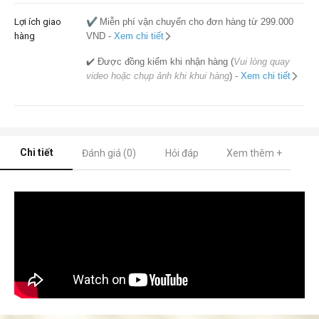
Lợi ích giao
✔️
Miễn phí vận chuyển cho đơn hàng từ 299.000
hàng
VND -
Xem chi tiết
✔️ Được đồng kiểm khi nhận hàng (
Vui lòng quay
video hoặc chụp ảnh khi khui hàng
) -
Xem chi tiết
Chi tiết
Đánh giá (0)
Hỏi đáp
Xem thêm +