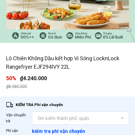
1
/
6
Lò Chiên Không Dầu kết hợp Vi Sóng LocknLock
Rangefryer EJF294IVY 22L
50%
₫4.240.000
Giá giảm xuống từ
đến
₫8.480.000
KIỂM TRA Phí vận chuyển
Vận chuyển
tới
Phí vận
kiểm tra phí vận chuyển