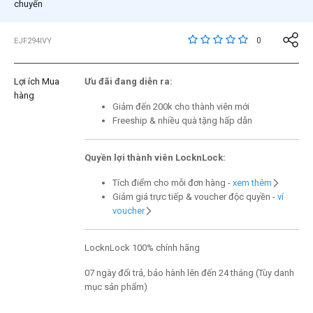
chuyển
3,7 trên đánh giá của 
0
EJF294IVY
Lợi ích Mua
Ưu đãi đang diễn ra:
hàng
Giảm đến 200k cho thành viên mới
Freeship & nhiều quà tặng hấp dẫn
Quyền lợi thành viên LocknLock:
Tích điểm cho mỗi đơn hàng -
xem thêm
Giảm giá trực tiếp & voucher độc quyền -
ví
voucher
LocknLock 100% chính hãng
07 ngày đổi trả, bảo hành lên đến 24 tháng (Tùy danh
mục sản phẩm)