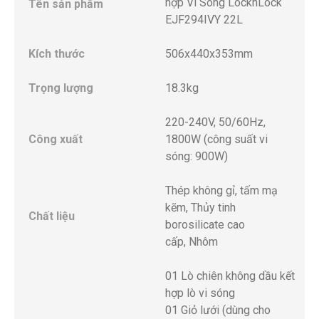
hợp Vi Sóng LocknLock
Tên sản phẩm
EJF294IVY 22L
Kích thước
506x440x353mm
Trọng lượng
18.3kg
220-240V, 50/60Hz,
Công xuất
1800W (công suất vi
sóng: 900W)
Thép không gỉ, tấm mạ
kẽm, Thủy tinh
Chất liệu
borosilicate cao
cấp, Nhôm
01 Lò chiên không dầu kết
hợp lò vi sóng
01 Giỏ lưới (dùng cho