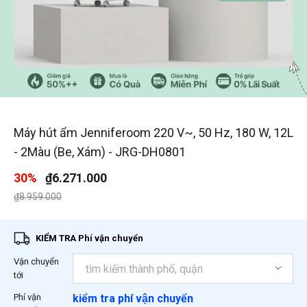
1
/
10
Máy hút ẩm Jenniferoom 220 V~, 50 Hz, 180 W, 12L
- 2Màu (Be, Xám) - JRG-DH0801
30%
₫6.271.000
Giá giảm xuống từ
đến
₫8.959.000
KIỂM TRA Phí vận chuyển
Vận chuyển
tới
Phí vận
kiểm tra phí vận chuyển