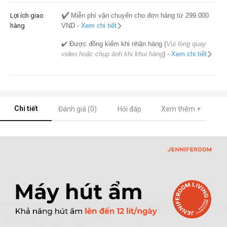
Lợi ích giao
✔️
Miễn phí vận chuyển cho đơn hàng từ 299.000
hàng
VND -
Xem chi tiết
✔️ Được đồng kiểm khi nhận hàng (
Vui lòng quay
video hoặc chụp ảnh khi khui hàng
) -
Xem chi tiết
Chi tiết
Đánh giá (0)
Hỏi đáp
Xem thêm +