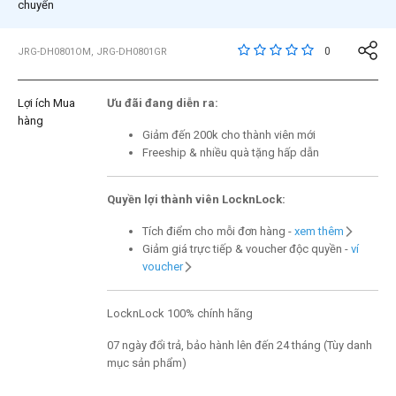
chuyển
4,4 trên đánh giá của 
0
JRG-DH0801OM, JRG-DH0801GR
Lợi ích Mua
Ưu đãi đang diễn ra:
hàng
Giảm đến 200k cho thành viên mới
Freeship & nhiều quà tặng hấp dẫn
Quyền lợi thành viên LocknLock:
Tích điểm cho mỗi đơn hàng -
xem thêm
Giảm giá trực tiếp & voucher độc quyền -
ví
voucher
LocknLock 100% chính hãng
07 ngày đổi trả, bảo hành lên đến 24 tháng (Tùy danh
mục sản phẩm)