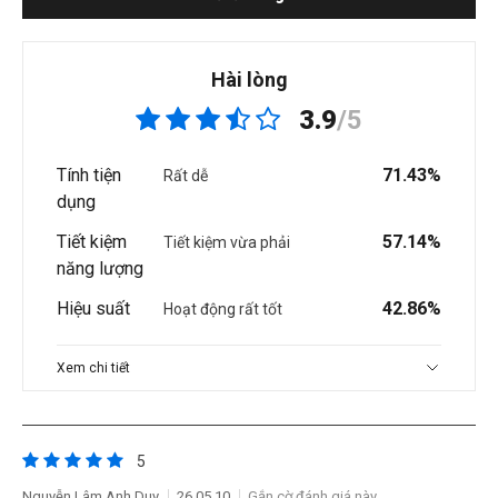
Hài lòng
3.9
/5
Tính tiện
71.43%
Rất dễ
dụng
Tiết kiệm
57.14%
Tiết kiệm vừa phải
năng lượng
Hiệu suất
42.86%
Hoạt động rất tốt
Xem chi tiết
5
Nguyễn Lâm Anh Duy
26.05.10
Gắn cờ đánh giá này