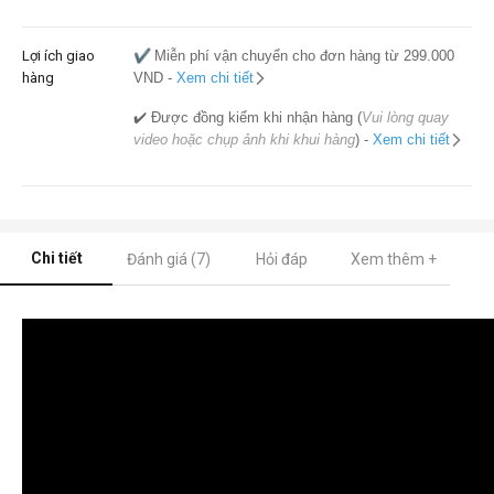
Lợi ích giao
✔️
Miễn phí vận chuyển cho đơn hàng từ 299.000
hàng
VND -
Xem chi tiết
✔️ Được đồng kiểm khi nhận hàng (
Vui lòng quay
video hoặc chụp ảnh khi khui hàng
) -
Xem chi tiết
Chi tiết
Đánh giá (7)
Hỏi đáp
Xem thêm +