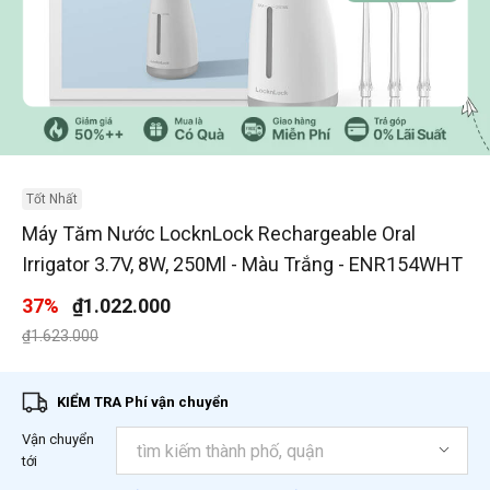
1
/
3
Tốt Nhất
Máy Tăm Nước LocknLock Rechargeable Oral
Irrigator 3.7V, 8W, 250Ml - Màu Trắng - ENR154WHT
37%
₫1.022.000
Giá giảm xuống từ
đến
₫1.623.000
KIỂM TRA Phí vận chuyển
Vận chuyển
tới