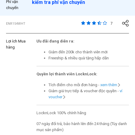
Phí vận
kiểm tra phí vận chuyển
chuyển
4,8 trên đánh giá của 
7
ENR154WHT
Lợi ích Mua
Ưu đãi đang diễn ra:
hàng
Giảm đến 200k cho thành viên mới
Freeship & nhiều quà tặng hấp dẫn
Quyền lợi thành viên LocknLock:
Tích điểm cho mỗi đơn hàng -
xem thêm
Giảm giá trực tiếp & voucher độc quyền -
ví
voucher
LocknLock 100% chính hãng
07 ngày đổi trả, bảo hành lên đến 24 tháng (Tùy danh
mục sản phẩm)