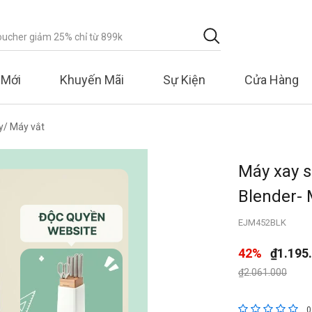
 Mới
Khuyến Mãi
Sự Kiện
Cửa Hàng
y/ Máy vắt
Máy xay s
Blender-
EJM452BLK
42%
₫1.195
Giá giảm xuống 
đến
₫2.061.000
5 trên đánh g
0