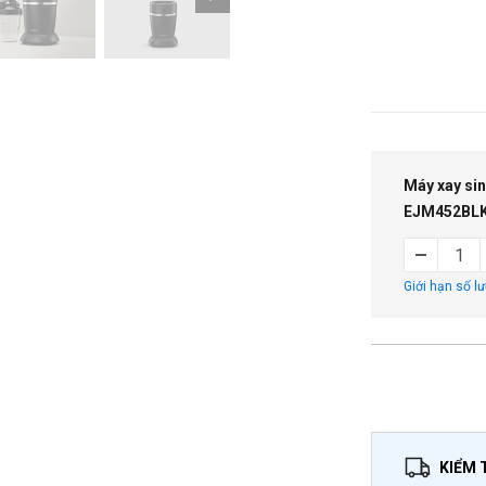
Máy xay si
EJM452BL
Giới hạn số l
KIỂM 