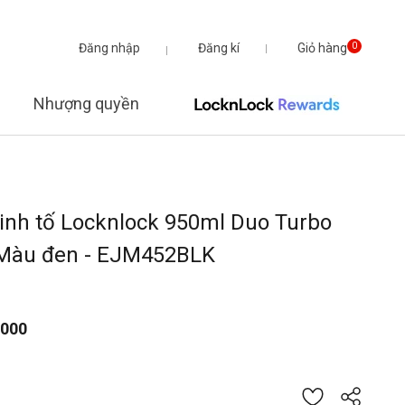
Đăng nhập
Đăng kí
Giỏ hàng
0
Nhượng quyền
inh tố Locknlock 950ml Duo Turbo
 Màu đen - EJM452BLK
.000
từ
iá của 5 khách hàng