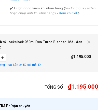
✔️ Được đồng kiểm khi nhận hàng (
Vui lòng quay video
hoặc chụp ảnh khi khui hàng
) -
Xem chi tiết
nh tố Locknlock 950ml Duo Turbo Blender- Màu đen -
K
₫1.195.000
ượng mua: Lên tới 50 cái mỗi ID
₫1.195.000
TỔNG SỐ
TRA Phí vận chuyển