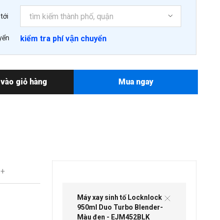
tới
yển
kiểm tra phí vận chuyển
vào giỏ hàng
Mua ngay
 +
Máy xay sinh tố Locknlock
950ml Duo Turbo Blender-
Màu đen - EJM452BLK