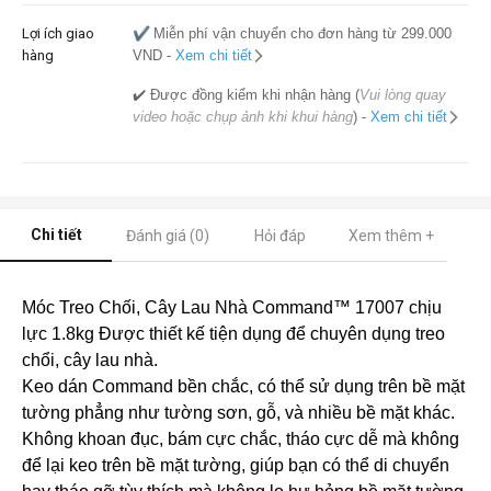
Lợi ích giao
✔️
Miễn phí vận chuyển cho đơn hàng từ 299.000
hàng
VND -
Xem chi tiết
✔️ Được đồng kiểm khi nhận hàng (
Vui lòng quay
video hoặc chụp ảnh khi khui hàng
) -
Xem chi tiết
Chi tiết
Đánh giá (0)
Hỏi đáp
Xem thêm +
Móc Treo Chối, Cây Lau Nhà Command™ 17007 chịu
lực 1.8kg Được thiết kế tiện dụng để chuyên dụng treo
chổi, cây lau nhà.
Keo dán Command bền chắc, có thể sử dụng trên bề mặt
tường phẳng như tường sơn, gỗ, và nhiều bề mặt khác.
Không khoan đục, bám cực chắc, tháo cực dễ mà không
để lại keo trên bề mặt tường, giúp bạn có thể di chuyển