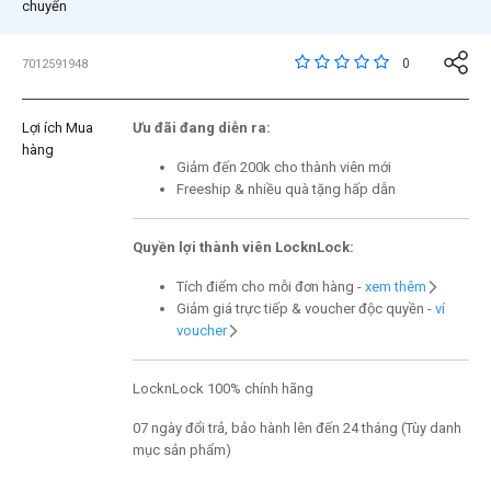
chuyển
5 trên đánh giá của 5 
0
7012591948
Lợi ích Mua
Ưu đãi đang diễn ra:
hàng
Giảm đến 200k cho thành viên mới
Freeship & nhiều quà tặng hấp dẫn
Quyền lợi thành viên LocknLock:
Tích điểm cho mỗi đơn hàng -
xem thêm
Giảm giá trực tiếp & voucher độc quyền -
ví
voucher
LocknLock 100% chính hãng
07 ngày đổi trả, bảo hành lên đến 24 tháng (Tùy danh
mục sản phẩm)