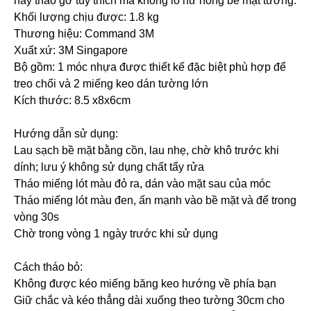
hay tháo gỡ tùy thích mà không lo hư hỏng bề mặt tường.
Khối lượng chịu được: 1.8 kg
Thương hiệu: Command 3M
Xuất xứ: 3M Singapore
Bộ gồm: 1 móc nhựa được thiết kế đặc biệt phù hợp để
treo chổi và 2 miếng keo dán tường lớn
Kích thước: 8.5 x8x6cm
Hướng dẫn sử dụng:
Lau sạch bề mặt bằng cồn, lau nhẹ, chờ khô trước khi
dính; lưu ý không sử dụng chất tẩy rửa
Tháo miếng lót màu đỏ ra, dán vào mặt sau của móc
Tháo miếng lót màu đen, ấn mạnh vào bề mặt và để trong
vòng 30s
Chờ trong vòng 1 ngày trước khi sử dụng
Cách tháo bỏ:
Không được kéo miếng băng keo hướng về phía bạn
Giữ chắc và kéo thẳng dài xuống theo tường 30cm cho