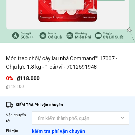
1
/
7
Móc treo chối/ cây lau nhà Command™ 17007 -
Chịu lực 1.8 kg - 1 cái/vỉ - 7012591948
0%
₫118.000
Giá giảm xuống từ
đến
₫118.100
KIỂM TRA Phí vận chuyển
Vận chuyển
tới
Phí vận
kiểm tra phí vận chuyển