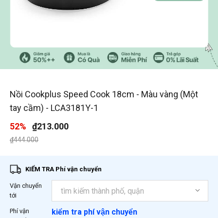
1
/
2
Nồi Cookplus Speed Cook 18cm - Màu vàng (Một
tay cầm) - LCA3181Y-1
52%
₫213.000
Giá giảm xuống từ
đến
₫444.000
KIỂM TRA Phí vận chuyển
Vận chuyển
tới
Phí vận
kiểm tra phí vận chuyển