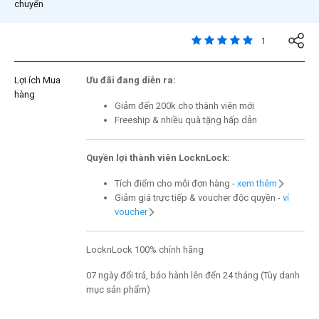
chuyển
5 trên đánh giá của 5 
1
Lợi ích Mua
Ưu đãi đang diễn ra:
hàng
Giảm đến 200k cho thành viên mới
Freeship & nhiều quà tặng hấp dẫn
Quyền lợi thành viên LocknLock:
Tích điểm cho mỗi đơn hàng -
xem thêm
Giảm giá trực tiếp & voucher độc quyền -
ví
voucher
LocknLock 100% chính hãng
07 ngày đổi trả, bảo hành lên đến 24 tháng (Tùy danh
mục sản phẩm)