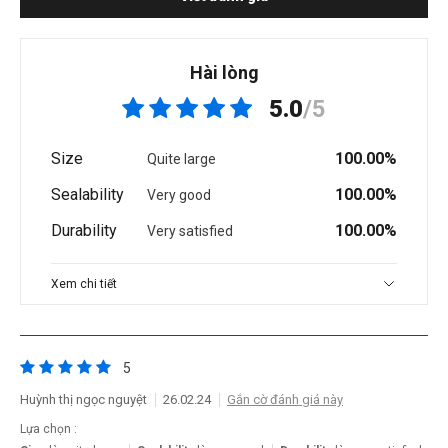
Hài lòng
5.0
/5
Size
100.00%
Quite large
Sealability
100.00%
Very good
Durability
100.00%
Very satisfied
Xem chi tiết
5
Huỳnh thị ngọc nguyệt
26.02.24
Gắn cờ đánh giá này
Lựa chọn :