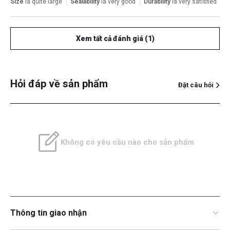
Size
là quite large
Sealability
là very good
Durability
là very satisfied
Xem tất cả đánh giá (1)
Hỏi đáp về sản phẩm
Đặt câu hỏi
Không có yêu cầu nào cho sản phẩm
Thông tin giao nhận