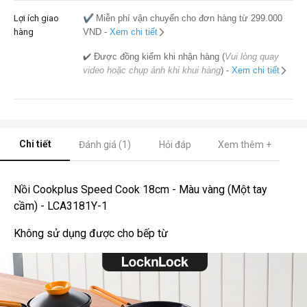
Lợi ích giao
✔️
Miễn phí vận chuyển cho đơn hàng từ 299.000
hàng
VND -
Xem chi tiết
✔️ Được đồng kiểm khi nhận hàng (
Vui lòng quay
video hoặc chụp ảnh khi khui hàng
) -
Xem chi tiết
Chi tiết
Đánh giá (1)
Hỏi đáp
Xem thêm +
Nồi Cookplus Speed Cook 18cm - Màu vàng (Một tay
cầm) - LCA3181Y-1
Không sử dụng được cho bếp từ