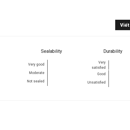
Viết
Sealability
Durability
Very
Very good
satisfied
Moderate
Good
Not sealed
Unsatisfied