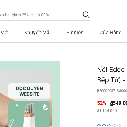
 Mới
Khuyến Mãi
Sự Kiện
Cửa Hàng
Nồi Edge 
Bếp Từ) 
B80004937, B800
52%
₫549.0
Giá giảm xuống 
đến
₫1.144.000
3,1 trên đánh
0