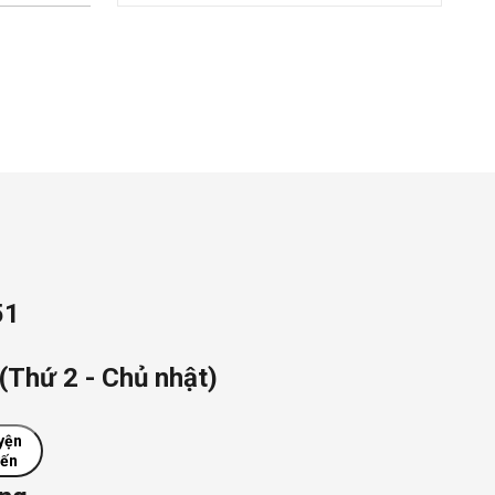
51
(Thứ 2 - Chủ nhật)
yện
yến