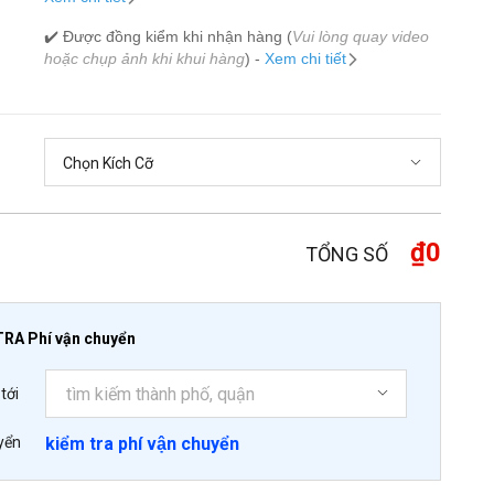
✔️ Được đồng kiểm khi nhận hàng (
Vui lòng quay video
hoặc chụp ảnh khi khui hàng
) -
Xem chi tiết
₫0
TỔNG SỐ
TRA Phí vận chuyển
tới
yển
kiểm tra phí vận chuyển