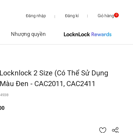
Đăng nhập
Đăng kí
Giỏ hàng
0
Nhượng quyền
Locknlock 2 Size (Có Thể Sử Dụng
- Màu Đen - CAC2011, CAC2411
04938
00
từ
 giá của 5 khách hàng