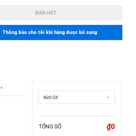
BÁN HẾT
Thông báo cho tôi khi hàng được bổ sung
 +
₫0
TỔNG SỐ