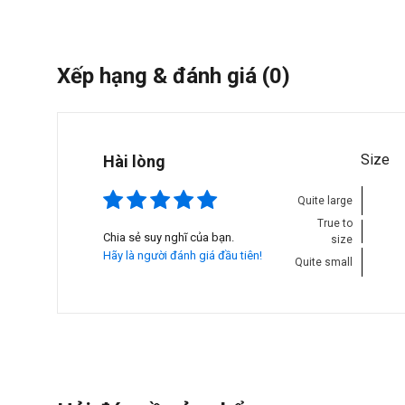
Xếp hạng & đánh giá
(0)
Size
Hài lòng
Quite large
True to
Chia sẻ suy nghĩ của bạn.
size
Hãy là người đánh giá đầu tiên!
Quite small