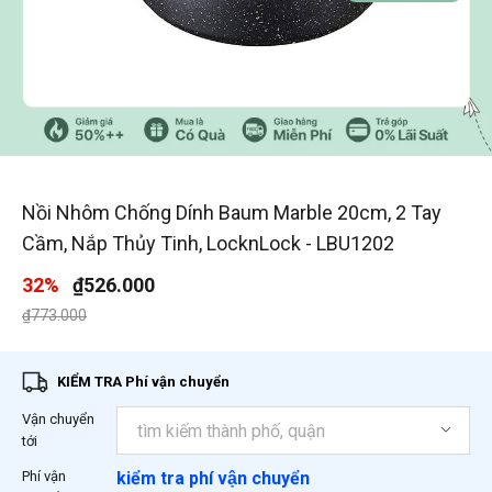
1
/
4
Nồi Nhôm Chống Dính Baum Marble 20cm, 2 Tay
Cầm, Nắp Thủy Tinh, LocknLock - LBU1202
32%
₫526.000
Giá giảm xuống từ
đến
₫773.000
KIỂM TRA Phí vận chuyển
Vận chuyển
tới
Phí vận
kiểm tra phí vận chuyển