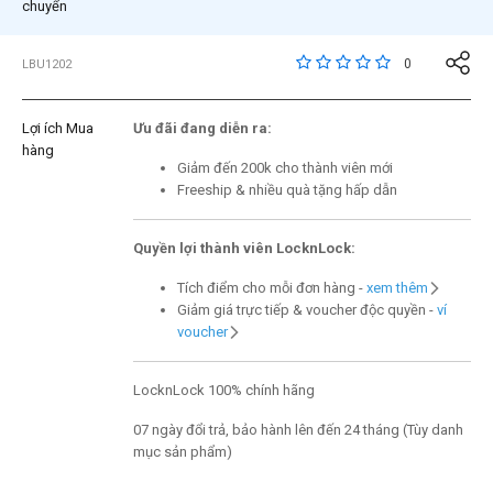
chuyển
3,6 trên đánh giá của 
0
LBU1202
Lợi ích Mua
Ưu đãi đang diễn ra:
hàng
Giảm đến 200k cho thành viên mới
Freeship & nhiều quà tặng hấp dẫn
Quyền lợi thành viên LocknLock:
Tích điểm cho mỗi đơn hàng -
xem thêm
Giảm giá trực tiếp & voucher độc quyền -
ví
voucher
LocknLock 100% chính hãng
07 ngày đổi trả, bảo hành lên đến 24 tháng (Tùy danh
mục sản phẩm)