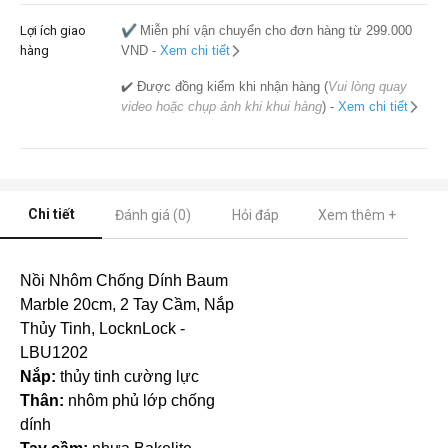
Lợi ích giao
✔️
Miễn phí vận chuyển cho đơn hàng từ 299.000
hàng
VND -
Xem chi tiết
✔️ Được đồng kiểm khi nhận hàng (
Vui lòng quay
video hoặc chụp ảnh khi khui hàng
) -
Xem chi tiết
Chi tiết
Đánh giá (0)
Hỏi đáp
Xem thêm +
Nồi Nhôm Chống Dính Baum
Marble 20cm, 2 Tay Cầm, Nắp
Thủy Tinh, LocknLock -
LBU1202
Nắp:
thủy tinh cường lực
Thân:
nhôm phủ lớp chống
dính