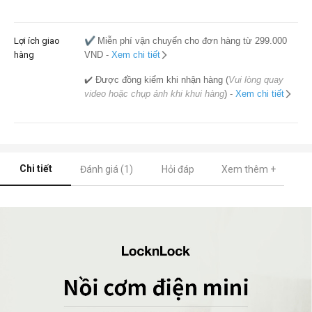
Lợi ích giao
✔️
Miễn phí vận chuyển cho đơn hàng từ 299.000
hàng
VND -
Xem chi tiết
✔️ Được đồng kiểm khi nhận hàng (
Vui lòng quay
video hoặc chụp ảnh khi khui hàng
) -
Xem chi tiết
Chi tiết
Đánh giá (1)
Hỏi đáp
Xem thêm +