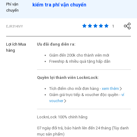
Phí vận
kiểm tra phí vận chuyển
chuyển
5 trên đánh giá của 5 
1
EJR314IVY
Lợi ích Mua
Ưu đãi đang diễn ra:
hàng
Giảm đến 200k cho thành viên mới
Freeship & nhiều quà tặng hấp dẫn
Quyền lợi thành viên LocknLock:
Tích điểm cho mỗi đơn hàng -
xem thêm
Giảm giá trực tiếp & voucher độc quyền -
ví
voucher
LocknLock 100% chính hãng
07 ngày đổi trả, bảo hành lên đến 24 tháng (Tùy danh
mục sản phẩm)