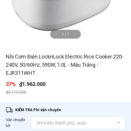
1
/
1
Nồi Cơm Điện LocknLock Electric Rice Cooker 220-
240V, 50/60Hz, 590W, 1.0L - Màu Trắng -
EJR311WHT
37%
₫1.962.000
Giá giảm xuống từ
đến
₫3.115.000
KIỂM TRA Phí vận chuyển
Vận chuyển
tới