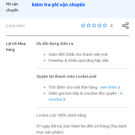
Phí vận
kiểm tra phí vận chuyển
chuyển
5 trên đánh giá của 5 
0
EJR311WHT
Lợi ích Mua
Ưu đãi đang diễn ra:
hàng
Giảm đến 200k cho thành viên mới
Freeship & nhiều quà tặng hấp dẫn
Quyền lợi thành viên LocknLock:
Tích điểm cho mỗi đơn hàng -
xem thêm
Giảm giá trực tiếp & voucher độc quyền -
ví
voucher
LocknLock 100% chính hãng
07 ngày đổi trả, bảo hành lên đến 24 tháng (Tùy danh
mục sản phẩm)