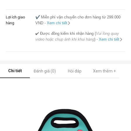
Lợi ích giao
✔️
Miễn phí vận chuyển cho đơn hàng từ 299.000
hàng
VND -
Xem chi tiết
✔️ Được đồng kiểm khi nhận hàng (
Vui lòng quay
video hoặc chụp ảnh khi khui hàng
) -
Xem chi tiết
Chi tiết
Đánh giá (0)
Hỏi đáp
Xem thêm +