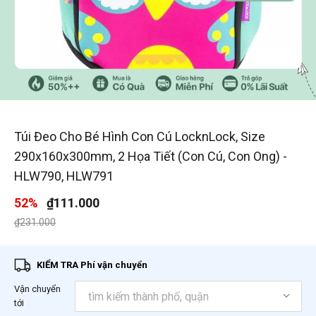
1
/
2
Túi Đeo Cho Bé Hình Con Cú LocknLock, Size
290x160x300mm, 2 Họa Tiết (Con Cú, Con Ong) -
HLW790, HLW791
52%
₫111.000
Giá giảm xuống từ
đến
₫231.000
KIỂM TRA Phí vận chuyển
Vận chuyển
tới