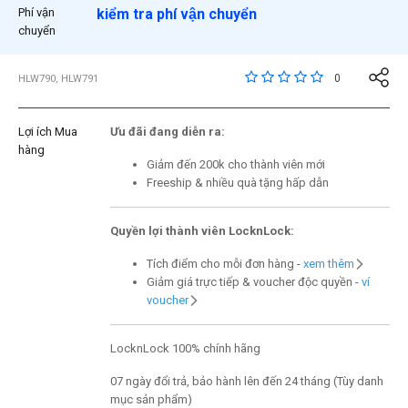
Phí vận
kiểm tra phí vận chuyển
chuyển
3,8 trên đánh giá của 
0
HLW790, HLW791
Lợi ích Mua
Ưu đãi đang diễn ra:
hàng
Giảm đến 200k cho thành viên mới
Freeship & nhiều quà tặng hấp dẫn
Quyền lợi thành viên LocknLock:
Tích điểm cho mỗi đơn hàng -
xem thêm
Giảm giá trực tiếp & voucher độc quyền -
ví
voucher
LocknLock 100% chính hãng
07 ngày đổi trả, bảo hành lên đến 24 tháng (Tùy danh
mục sản phẩm)