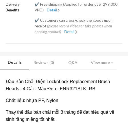
Delivery
✔️ Free shipping (Applied for order over 299.000
Benefits
VND) -
Detail
✔️ Customers can cross-check the goods upon
receipt
(please record videos or take photos when
opening product)
-
Detail
Details
Reviews (0)
Q&A
View more +
Đầu Bàn Chải Điện LocknLock Replacement Brush
Heads - 4 Cái - Màu Đen - ENR321BLK_RB
Chất liệu: nhựa PP, Nylon
Thay thế đầu bàn chải mỗi 3 tháng để đạt hiệu quả vệ
sinh răng miệng tốt nhất.