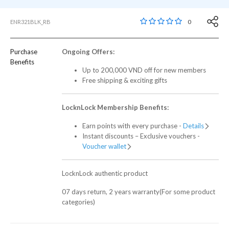
3,1 out of 5 Customer
0
ENR321BLK_RB
Purchase
Ongoing Offers:
Benefits
Up to 200,000 VND off for new members
Free shipping & exciting gifts
LocknLock Membership Benefits:
Earn points with every purchase -
Details
Instant discounts – Exclusive vouchers -
Voucher wallet
LocknLock authentic product
07 days return, 2 years warranty(For some product
categories)