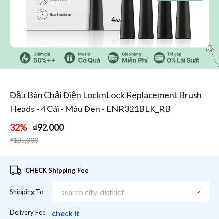
1
/
1
Đầu Bàn Chải Điện LocknLock Replacement Brush
Heads - 4 Cái - Màu Đen - ENR321BLK_RB
32%
₫92.000
Price reduced from
to
₫135.000
CHECK Shipping Fee
Shipping To
Delivery Fee
check it