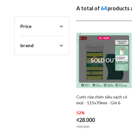
A total of
64
products a
Price
brand
SOLD OUT
Cước rửa chén siêu sạch có
Add Cước rửa chén siê
mút - 115x70mm - Gói 6
Add Cước
52%
₫28.000
Price reduced from
to
₫58.300