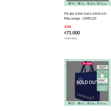
Kệ gia vị kim loại LocknLock -
Add Kệ gia vị kim loại
Màu beige - LWR120
Add Kệ g
52%
₫71.000
Price reduced from
to
₫147.000
SOLD OUT