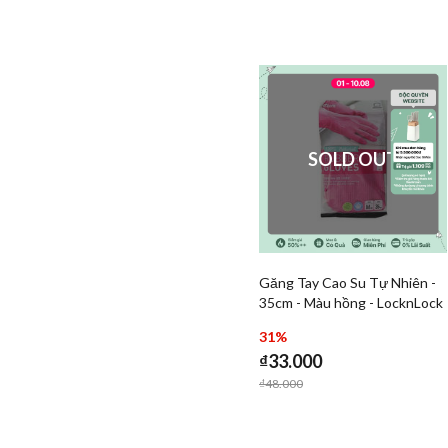
SOLD OUT
Găng Tay Cao Su Tự Nhiên -
Add Găng Tay Cao Su 
35cm - Màu hồng - LocknLock
Add Găn
- ETM805P
31%
₫33.000
Price reduced from
to
₫48.000