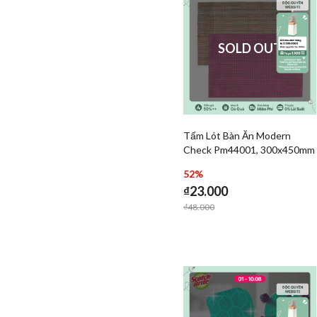
SOLD OUT
Tấm Lót Bàn Ăn Modern
Add Tấm Lót Bàn Ăn M
Check Pm44001, 300x450mm
Add Tấm
- 3 Màu (Nâu, Xám. Đỏ Vang)
52%
₫23.000
Price reduced from
to
₫48.000