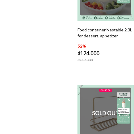
Food container Nestable 2.3L
Add Food container Nes
for dessert, appetizer -
Add Food
HSM954C
52%
₫124.000
Price reduced from
to
₫259.000
SOLD OUT