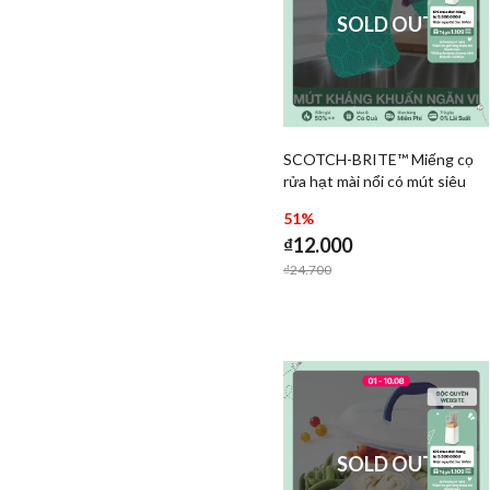
SOLD OUT
SCOTCH-BRITE™ Miếng cọ
Add SCOTCH-BRITE™ Miế
rửa hạt mài nổi có mút siêu
Add SCOT
sạch, 1 miếng/gói
51%
₫12.000
Price reduced from
to
₫24.700
SOLD OUT