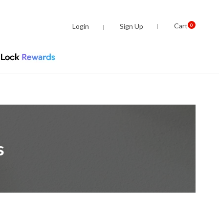
Cart
Login
Sign Up
0
s