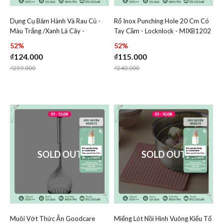
Dụng Cụ Băm Hành Và Rau Củ -
Rổ Inox Punching Hole 20 Cm Có
Add Dụng Cụ Băm Hành Và Rau Củ - Màu Trắng /Xanh Lá 
Add Rổ Inox Punching Hol
Màu Trắng /Xanh Lá Cây -
Tay Cầm - Locknlock - MIXB1202
Add Dụng Cụ Băm Hành Và Rau Củ - Màu Tr
Add Rổ Inox
LocknLock - CKS301
52%
52%
₫124.000
₫115.000
Price reduced from
to
Price reduced from
to
₫259.000
₫240.000
SOLD OUT
SOLD OUT
Muôi Vớt Thức Ăn Goodcare
Miếng Lót Nồi Hình Vuông Kiểu Tổ