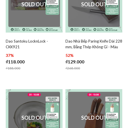
SOLD OUT
SOLD OUT
Dao Santoku LocknLock -
Dao Nhà Bếp Paring Knife Dài 228
Add Dao Santoku LocknLock - CKK921 to wishlist
Add Dao Nhà Bếp Paring K
CKK921
mm, Bằng Thép Không Gỉ - Màu
Add Dao Santoku LocknLock - CKK921 to 
Add Dao Nhà
Đen - LocknLock - CKK314
37%
52%
₫118.000
₫129.000
Price reduced from
to
Price reduced from
to
₫188.000
₫268.000
SOLD OUT
SOLD OUT