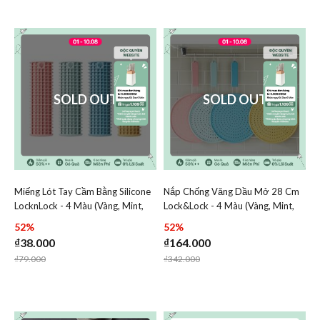
SOLD OUT
SOLD OUT
Miếng Lót Tay Cầm Bằng Silicone
Nắp Chống Văng Dầu Mở 28 Cm
Add Miếng Lót Tay Cầm Bằng Silicone LocknLock - 4 Màu
Add Nắp Chống Văng Dầu 
LocknLock - 4 Màu (Vàng, Mint,
Lock&Lock - 4 Màu (Vàng, Mint,
Add Miếng Lót Tay Cầm Bằng Silicone Lock
Add Nắp Chố
Hồng, Xanh) - CKT208
Hồng, Xanh) - CKT206
52%
52%
₫38.000
₫164.000
Price reduced from
to
Price reduced from
to
₫79.000
₫342.000