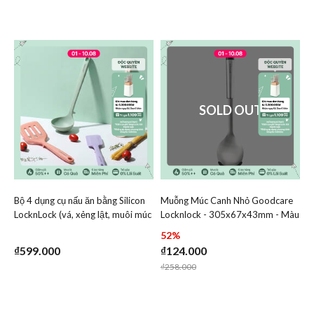
SOLD OUT
Bộ 4 dụng cụ nấu ăn bằng Silicon
Muỗng Múc Canh Nhỏ Goodcare
Add Bộ 4 dụng cụ nấu ăn bằng Silicon LocknLock (vá, xẻn
Add Muỗng Múc Canh Nhỏ
LocknLock (vá, xẻng lật, muôi múc
Locknlock - 305x67x43mm - Màu
Add Bộ 4 dụng cụ nấu ăn bằng Silicon Lock
Add Muỗng 
canh, phới) - CKT348S4
Đen - CKT333BLK
52%
₫599.000
₫124.000
Price reduced from
to
₫258.000