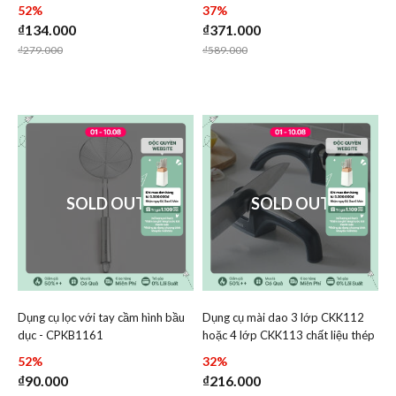
52%
37%
₫134.000
₫371.000
Price reduced from
to
Price reduced from
to
₫279.000
₫589.000
SOLD OUT
SOLD OUT
Dụng cụ lọc với tay cầm hình bầu
Dụng cụ mài dao 3 lớp CKK112
Add Dụng cụ lọc với tay cầm hình bầu dục - CPKB1161 to
Add Dụng cụ mài dao 3 lớp
dục - CPKB1161
hoặc 4 lớp CKK113 chất liệu thép
Add Dụng cụ lọc với tay cầm hình bầu dục
Add Dụng cụ
không gỉ và ABS thiết kế nhỏ gọn
52%
32%
₫90.000
₫216.000