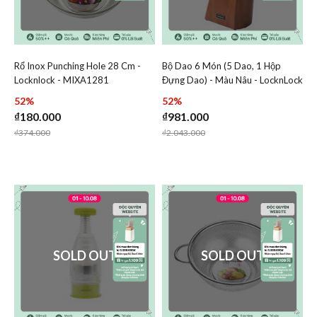
Rổ Inox Punching Hole 28 Cm -
Bộ Dao 6 Món (5 Dao, 1 Hộp
Add Rổ Inox Punching Hole 28 Cm - Locknlock - MIXA128
Add Bộ Dao 6 Món (5 Dao,
Locknlock - MIXA1281
Đựng Dao) - Màu Nâu - LocknLock
Add Rổ Inox Punching Hole 28 Cm - Lockn
Add Bộ Dao 
- CKK003
52%
52%
₫180.000
₫981.000
Price reduced from
to
Price reduced from
to
₫374.000
₫2.043.000
SOLD OUT
SOLD OUT