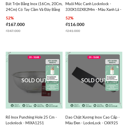
Bát Trộn Bằng Inox (16Cm, 20Cm,
Muôi Múc Canh Locknlock -
Add Bát Trộn Bằng Inox (16Cm, 20Cm, 24Cm) Có Tay Cầm 
Add Muôi Múc Canh Lock
24Cm) Có Tay Cầm Và Đáy Bằng
330X102X82Mm - Màu Xanh Lá -
Add Bát Trộn Bằng Inox (16Cm, 20Cm, 24C
Add Muôi M
Silicone - Locknlock
CKT405GRN
52%
52%
₫167.000
₫116.000
Price reduced from
to
Price reduced from
to
₫347.000
₫241.000
SOLD OUT
SOLD OUT
Rổ Inox Punching Hole 25 Cm -
Dao Chặt Xương Inox Cao Cấp -
Add Rổ Inox Punching Hole 25 Cm - Locknlock - MIXA125
Add Dao Chặt Xương Inox 
Locknlock - MIXA1251
Màu Đen - LocknLock - CKK925
Add Rổ Inox Punching Hole 25 Cm - Lockn
Add Dao Chặ