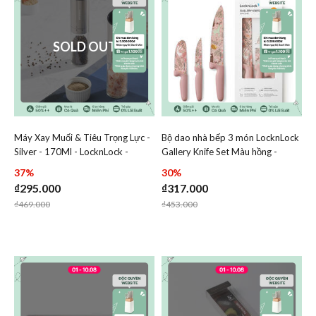
SOLD OUT
Máy Xay Muối & Tiêu Trọng Lực -
Bộ dao nhà bếp 3 món LocknLock
Add Máy Xay Muối & Tiêu Trọng Lực - Silver - 170Ml - 
Add Bộ dao nhà bếp 3 món
Silver - 170Ml - LocknLock -
Gallery Knife Set Màu hồng -
Add Máy Xay Muối & Tiêu Trọng Lực - Silv
Add Bộ dao 
CKO117
CKK308S3
37%
30%
₫295.000
₫317.000
Price reduced from
to
Price reduced from
to
₫469.000
₫453.000