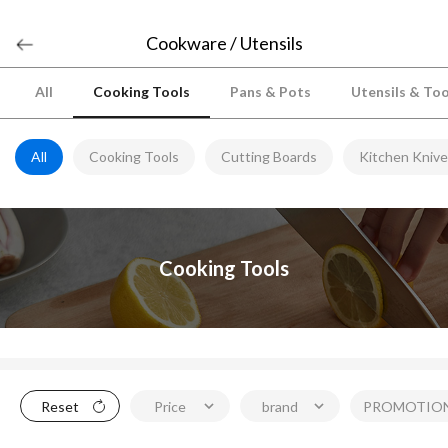
Cookware / Utensils
All
Cooking Tools
Pans & Pots
Utensils & Too
All
Cooking Tools
Cutting Boards
Kitchen Kniv
Cooking Tools
Reset
Price
brand
PROMOTIO