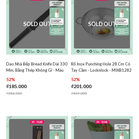
SOLD OUT
SOLD OUT
Dao Nhà Bếp Bread Knife Dài 330
Rổ Inox Punching Hole 28 Cm Có
Add Dao Nhà Bếp Bread Knife Dài 330 Mm, Bằng Thép Kh
Add Rổ Inox Punching Hol
Mm, Bằng Thép Không Gỉ - Màu
Tay Cầm - Locknlock - MIXB1282
Add Dao Nhà Bếp Bread Knife Dài 330 Mm
Add Rổ Inox
Đen - LocknLock - CKK313
52%
52%
₫185.000
₫201.000
Price reduced from
to
Price reduced from
to
₫386.000
₫419.000