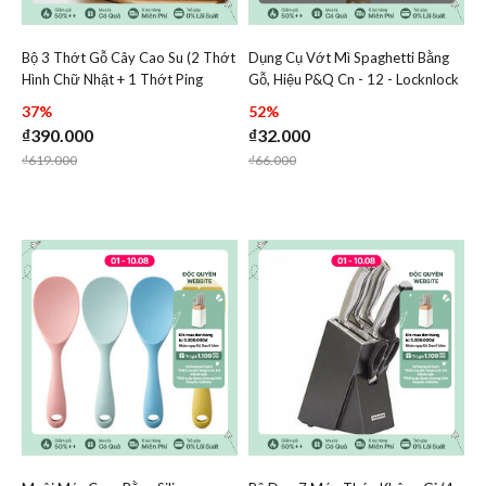
Bộ 3 Thớt Gỗ Cây Cao Su (2 Thớt
Dụng Cụ Vớt Mì Spaghetti Bằng
Add Bộ 3 Thớt Gỗ Cây Cao Su (2 Thớt Hình Chữ Nhật + 1
Add Dụng Cụ Vớt Mì Spagh
Hình Chữ Nhật + 1 Thớt Ping
Gỗ, Hiệu P&Q Cn - 12 - Locknlock
Add Bộ 3 Thớt Gỗ Cây Cao Su (2 Thớt Hìn
Add Dụng Cụ
Pong) - Locknlock - LWC001S3
- P-1052
37%
52%
₫390.000
₫32.000
Price reduced from
to
Price reduced from
to
₫619.000
₫66.000