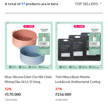
A total of
97
products are in here
TOP SELLERS
Khay Silicone Dành Cho Nồi Chiên
Thớt Nhựa Black Marble
Add Khay Silicone Dành Cho Nồi Chiên Không Dầu Và Lò
Add Thớt Nhựa Black Marb
Không Dầu Và Lò Vi Sóng,
Lock&Lock Antibacterial Cutting
Add Khay Silicone Dành Cho Nồi Chiên Kh
Add Thớt Nh
210x185x70mm - 2 Màu (Xanh
Board - Nhiều kích cỡ - Màu Đen -
52%
37%
Dương, Hồng) - LocknLock -
CKD006, CKD007, CKD008
₫170.000
₫156.000
CKB003
Price reduced from
to
Price reduced from
to
₫354.000
₫248.000