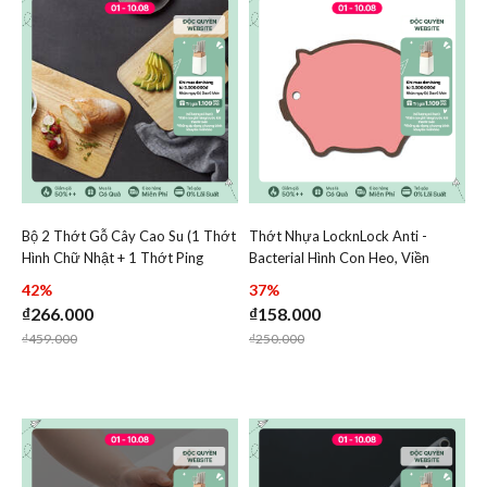
Bộ 2 Thớt Gỗ Cây Cao Su (1 Thớt
Thớt Nhựa LocknLock Anti -
Add Bộ 2 Thớt Gỗ Cây Cao Su (1 Thớt Hình Chữ Nhật + 1
Add Thớt Nhựa LocknLock 
Hình Chữ Nhật + 1 Thớt Ping
Bacterial Hình Con Heo, Viền
Add Bộ 2 Thớt Gỗ Cây Cao Su (1 Thớt Hìn
Add Thớt Nh
Pong) - Locknlock - LWC001S2
Silicon, 355*270*8Mm - Màu
42%
37%
Hồng
₫266.000
₫158.000
Price reduced from
to
Price reduced from
to
₫459.000
₫250.000