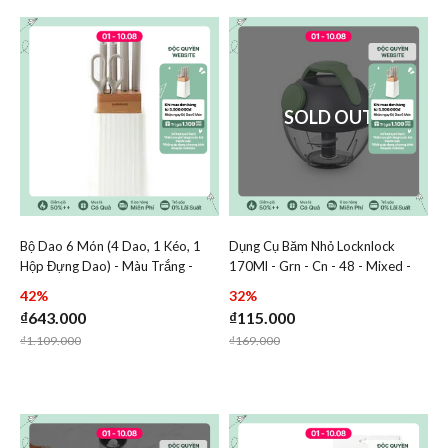
SOLD OUT
Bộ Dao 6 Món (4 Dao, 1 Kéo, 1
Dụng Cụ Băm Nhỏ Locknlock
Add Bộ Dao 6 Món (4 Dao, 1 Kéo, 1 Hộp Đựng Dao) - Mà
Add Dụng Cụ Băm Nhỏ Lock
Hộp Đựng Dao) - Màu Trắng -
170Ml - Grn - Cn - 48 - Mixed -
Add Bộ Dao 6 Món (4 Dao, 1 Kéo, 1 Hộp Đ
Add Dụng Cụ
LocknLock - CKK802
Single - CKS327GRN
42%
32%
₫643.000
₫115.000
Price reduced from
to
Price reduced from
to
₫1.109.000
₫169.000