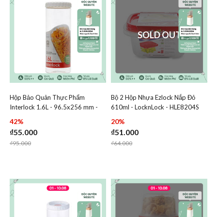
SOLD OUT
Hộp Bảo Quản Thực Phẩm
Bộ 2 Hộp Nhựa Ezlock Nắp Đỏ
Add Hộp Bảo Quản Thực Phẩm Interlock 1.6L - 96.5x256
Add Bộ 2 Hộp Nhựa Ezloc
Interlock 1.6L - 96.5x256 mm -
610ml - LocknLock - HLE8204S
Add Hộp Bảo Quản Thực Phẩm Interlock 1
Add Bộ 2 Hộ
LocknLock - INL303W
42%
20%
₫55.000
₫51.000
Price reduced from
to
Price reduced from
to
₫95.000
₫64.000