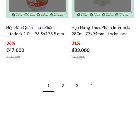
Hộp Bảo Quản Thực Phẩm
Hộp Đựng Thực Phẩm Interlock,
Add Hộp Bảo Quản Thực Phẩm Interlock 1.0L - 96.5x173
Add Hộp Đựng Thực Phẩm 
Interlock 1.0L - 96.5x173.5 mm -
280ml, 77x94mm - LocknLock -
Add Hộp Bảo Quản Thực Phẩm Interlock 1.
Add Hộp Đự
LocknLock - INL302W
INL202W
36%
31%
₫47.000
₫33.000
Price reduced from
to
Price reduced from
to
₫74.000
₫48.000
1
2
3
4