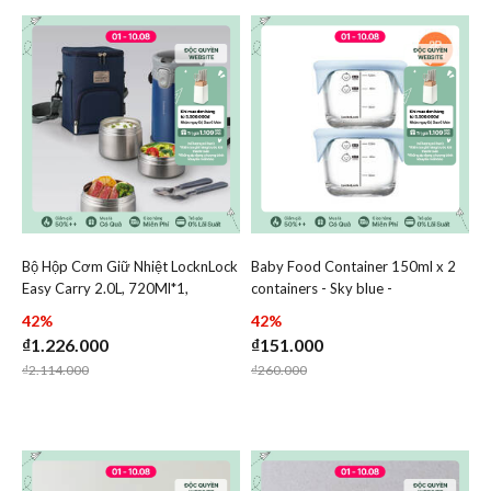
Bộ Hộp Cơm Giữ Nhiệt LocknLock
Baby Food Container 150ml x 2
Add Bộ Hộp Cơm Giữ Nhiệt LocknLock Easy Carry 2.0L, 
Add Baby Food Container 1
Easy Carry 2.0L, 720Ml*1,
containers - Sky blue -
Add Bộ Hộp Cơm Giữ Nhiệt LocknLock Easy
Add Baby Fo
420Ml*2, Bộ Muỗng Và Nĩa*1, Túi
LLG058S2LBLU
42%
42%
Đựng*1 - 2 Màu (Xanh, Trắng) -
₫1.226.000
₫151.000
LHC8039
Price reduced from
to
Price reduced from
to
₫2.114.000
₫260.000