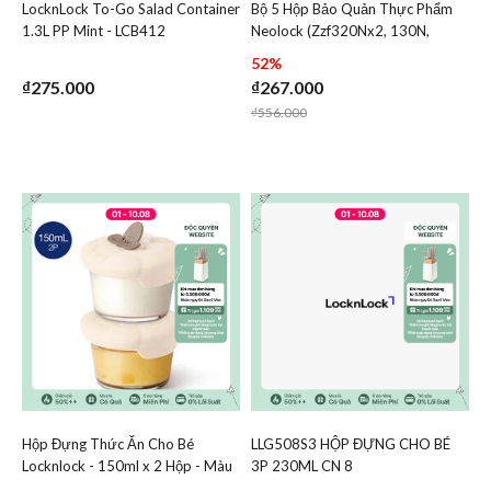
LocknLock To-Go Salad Container
Bộ 5 Hộp Bảo Quản Thực Phẩm
Add LocknLock To-Go Salad Container 1.3L PP Mint - LC
Add Bộ 5 Hộp Bảo Quản T
1.3L PP Mint - LCB412
Neolock (Zzf320Nx2, 130N,
Add LocknLock To-Go Salad Container 1.3L
Add Bộ 5 Hộ
110Nx2) + Color Box - Locknlock
52%
- NLP320S001
₫275.000
₫267.000
Price reduced from
to
₫556.000
Hộp Đựng Thức Ăn Cho Bé
LLG508S3 HỘP ĐỰNG CHO BÉ
Add Hộp Đựng Thức Ăn Cho Bé Locknlock - 150ml x 2 H
Add LLG508S3 HỘP ĐỰNG
Locknlock - 150ml x 2 Hộp - Màu
3P 230ML CN 8
Add Hộp Đựng Thức Ăn Cho Bé Locknlock 
Add LLG508
Ngà - LNG058S2IVY