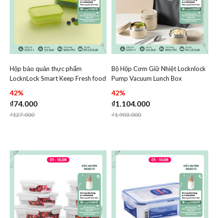
Hộp bảo quản thực phẩm
Bộ Hộp Cơm Giữ Nhiệt Locknlock
Add Hộp bảo quản thực phẩm LocknLock Smart Keep Fres
Add Bộ Hộp Cơm Giữ Nhiệt
LocknLock Smart Keep Fresh food
Pump Vacuum Lunch Box
Add Hộp bảo quản thực phẩm LocknLock Sm
Add Bộ Hộp 
container giữ tươi mát -
(300Mlx2, 500Mlx1, Bộ Đũa Và
42%
42%
HLE5100NS2
Thìa, Túi) - 2 Màu (Be, Navy xanh
₫74.000
₫1.104.000
nhạt) - LHC8052S02
Price reduced from
to
Price reduced from
to
₫127.000
₫1.903.000