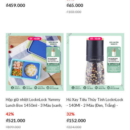
LBF406
₫459.000
₫65.000
Price reduced from
to
₫103.000
Hộp giữ nhiệt LocknLock Yummy
Hủ Xay Tiêu Thủy Tinh LocknLock
Add Hộp giữ nhiệt LocknLock Yummy Lunch Box 1450ml - 
Add Hủ Xay Tiêu Thủy Tin
Lunch Box 1450ml - 3 Màu (xanh,
- 140Ml - 2 Màu (Đen, Trắng) -
Add Hộp giữ nhiệt LocknLock Yummy Lunch
Add Hủ Xay 
hồng, vàng) - LHC8044
CKO115
42%
32%
₫521.000
₫152.000
Price reduced from
to
Price reduced from
to
₫899.000
₫224.000