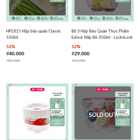
HPL815 Hộp bảo quản Classic
Bộ 3 Hộp Bảo Quản Thực Phẩm
Add HPL815 Hộp bảo quản Classic 550ml to wishlist
Add Bộ 3 Hộp Bảo Quản T
550ml
Ezlock Nắp Đỏ 350ml - LocknLock
Add HPL815 Hộp bảo quản Classic 550ml 
Add Bộ 3 H
- HLE9404S
52%
52%
₫40.000
₫29.000
Price reduced from
to
Price reduced from
to
₫83.000
₫61.000
SOLD OUT