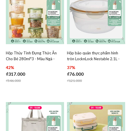
Hộp Thủy Tinh Đựng Thức Ăn
Hộp bảo quản thực phẩm hình
Add Hộp Thủy Tinh Đựng Thức Ăn Cho Bé 280ml*3 - Màu
Add Hộp bảo quản thực ph
Cho Bé 280ml*3 - Màu Ngà -
tròn LocknLock Nestable 2.1L -
Add Hộp Thủy Tinh Đựng Thức Ăn Cho Bé 
Add Hộp bảo
LLG542S3IVY
Silicone vàng - HSM946EM
42%
37%
₫317.000
₫76.000
Price reduced from
to
Price reduced from
to
₫546.000
₫121.000