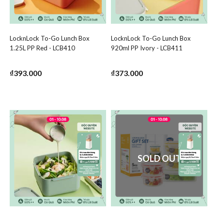
LocknLock To-Go Lunch Box
LocknLock To-Go Lunch Box
Add LocknLock To-Go Lunch Box 1.25L PP Red - LCB410 
Add LocknLock To-Go Lunc
1.25L PP Red - LCB410
920ml PP Ivory - LCB411
Add LocknLock To-Go Lunch Box 1.25L PP 
Add LocknLo
₫393.000
₫373.000
SOLD OUT