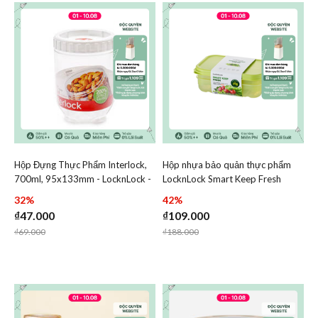
Hộp Đựng Thực Phẩm Interlock,
Hộp nhựa bảo quản thực phẩm
Add Hộp Đựng Thực Phẩm Interlock, 700ml, 95x133mm -
Add Hộp nhựa bảo quản t
700ml, 95x133mm - LocknLock -
LocknLock Smart Keep Fresh
Add Hộp Đựng Thực Phẩm Interlock, 700m
Add Hộp nhự
INL304W
Food Container 760ml -
32%
42%
HLE5300NS2
₫47.000
₫109.000
Price reduced from
to
Price reduced from
to
₫69.000
₫188.000