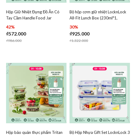
Hộp Giữ Nhiệt Đựng Đồ Ăn Có
Bộ hộp cơm giữ nhiệt LocknLock
Add Hộp Giữ Nhiệt Đựng Đồ Ăn Có Tay Cầm Handle Food
Add Bộ hộp cơm giữ nhiệt 
Tay Cầm Handle Food Jar
All-Fit Lunch Box (230ml*1,
Add Hộp Giữ Nhiệt Đựng Đồ Ăn Có Tay Cầ
Add Bộ hộp 
LocknLock 700Ml - 2 Màu (Navy,
310ml*1, 480ml*1, bộ đũa và thìa,
42%
30%
Hồng) - LHC8042
túi) - LHC8014IVY
₫572.000
₫925.000
Price reduced from
to
Price reduced from
to
₫986.000
₫1.322.000
Hộp bảo quản thực phẩm Tritan
Bộ Hộp Nhựa Gift Set LocknLock 3