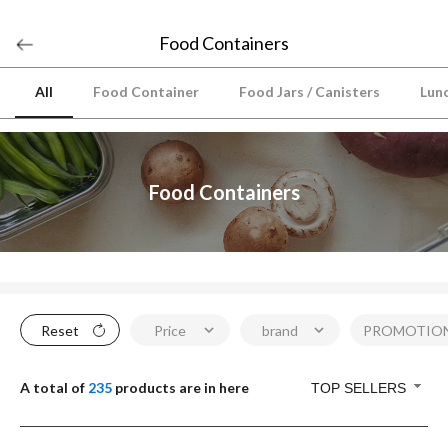
Food Containers
All
Food Container
Food Jars / Canisters
Lun
Food Containers
Reset
Price
brand
PROMOTIO
A total of
235
products are in here
TOP SELLERS