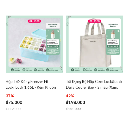
Hộp Trữ Đông Freezer Fit
Túi Đựng Bộ Hộp Cơm Lock&Lock
Add Hộp Trữ Đông Freezer Fit LocknLock 1.65L - Kèm 
Add Túi Đựng Bộ Hộp Cơm
LocknLock 1.65L - Kèm Khuôn
Daily Cooler Bag - 2 màu (Xám,
Add Hộp Trữ Đông Freezer Fit LocknLock
Add Túi Đựn
Chia Nhỏ Thực Phẩm 18 Ngăn -
Xanh Navy) - HWB820
37%
42%
HFL104D18
₫75.000
₫198.000
Price reduced from
to
Price reduced from
to
₫119.000
₫341.000