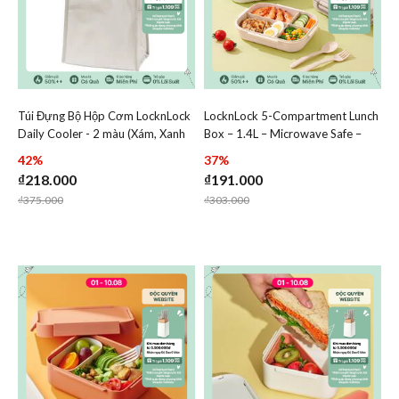
Túi Đựng Bộ Hộp Cơm LocknLock
LocknLock 5-Compartment Lunch
Add Túi Đựng Bộ Hộp Cơm LocknLock Daily Cooler - 2 m
Add LocknLock 5-Compartm
Daily Cooler - 2 màu (Xám, Xanh
Box – 1.4L – Microwave Safe –
Add Túi Đựng Bộ Hộp Cơm LocknLock Dail
Add LocknLo
Navy) - HWB821
LCB952
42%
37%
₫218.000
₫191.000
Price reduced from
to
Price reduced from
to
₫375.000
₫303.000