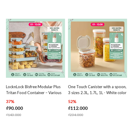
LocknLock Bisfree Modular Plus
One Touch Canister with a spoon,
Add LocknLock Bisfree Modular Plus Tritan Food Containe
Add One Touch Canister wi
Tritan Food Container – Various
3 sizes 2.3L, 1.7L, 1L - White color
Add LocknLock Bisfree Modular Plus Tritan
Add One Tou
Sizes
- HTE904-HTE905-HTE906
37%
52%
₫90.000
₫112.000
Price reduced from
to
Price reduced from
to
₫143.000
₫234.000