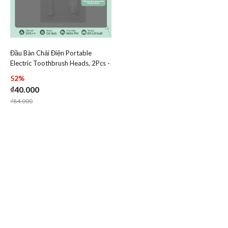
Đầu Bàn Chải Điện Portable
Add Đầu Bàn Chải Điện Portable Electric Toothbrush H
Electric Toothbrush Heads, 2Pcs -
Add Đầu Bàn Chải Điện Portable Electric
Màu Trắng - LocknLock -
52%
ENR536WHT
₫40.000
Price reduced from
to
₫84.000