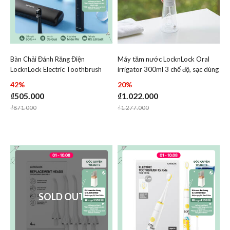
Bàn Chải Đánh Răng Điện
Máy tăm nước LocknLock Oral
Add Bàn Chải Đánh Răng Điện LocknLock Electric Tooth
Add Máy tăm nước LocknLo
LocknLock Electric Toothbrush
irrigator 300ml 3 chế độ, sạc dùng
Add Bàn Chải Đánh Răng Điện LocknLock E
Add Máy tăm
Dc3.7V, 1W - Màu Đen -
20 ngày ENR164WHT
42%
20%
ENR321BLK
₫505.000
₫1.022.000
Price reduced from
to
Price reduced from
to
₫871.000
₫1.277.000
SOLD OUT