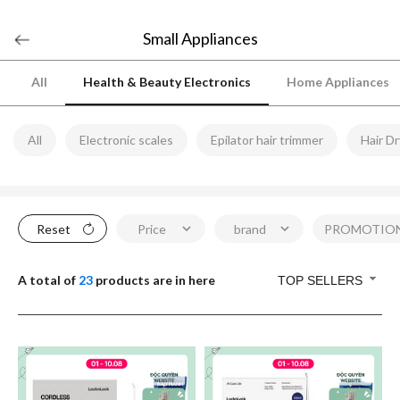
Small Appliances
All
Health & Beauty Electronics
Home Appliances
All
Electronic scales
Epilator hair trimmer
Hair D
Reset
Price
brand
PROMOTIO
A total of
23
products are in here
TOP SELLERS