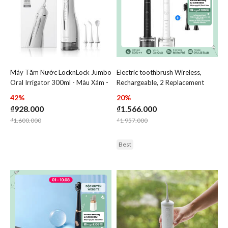
Máy Tăm Nước LocknLock Jumbo
Electric toothbrush Wireless,
Add Máy Tăm Nước LocknLock Jumbo Oral Irrigator 30
Add Electric toothbrush W
Oral Irrigator 300ml - Màu Xám -
Rechargeable, 2 Replacement
Add Máy Tăm Nước LocknLock Jumbo Oral
Add Electri
ENR166GRY
Brush Heads - White, Black -
42%
20%
ENR346
₫928.000
₫1.566.000
Price reduced from
to
Price reduced from
to
₫1.600.000
₫1.957.000
Best