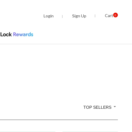
Cart
Login
Sign Up
0
TOP SELLERS