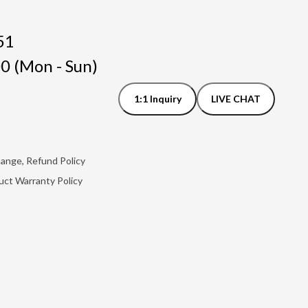
51
0 (Mon - Sun)
1:1 Inquiry
LIVE CHAT
hange, Refund Policy
uct Warranty Policy