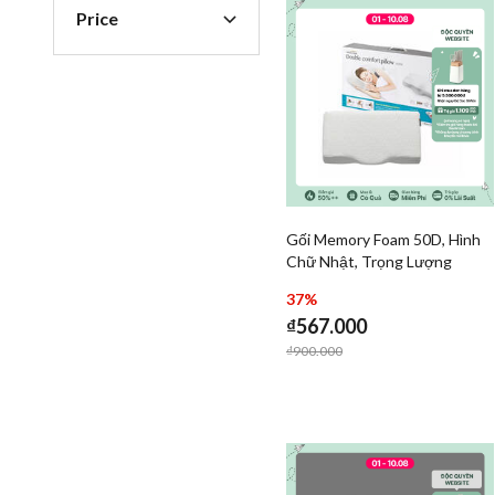
Price
Gối Memory Foam 50D, Hình
Add Gối Memory Foam 
Chữ Nhật, Trọng Lượng
Add Gối
1150G, 62*34*10/5.5Cm -
37%
Màu Trắng - Lock&Lock -
₫567.000
HLW114
Price reduced from
to
₫900.000