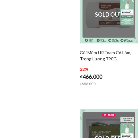
SOLD OUT
Gối Mềm HR Foam Có Lõm,
Add Gối Mềm HR Foam
Trọng Lượng 790G -
Add Gối
510x320x107mm - Màu Trắng
32%
- LocknLock - HLW115
₫466.000
Price reduced from
to
₫686.000