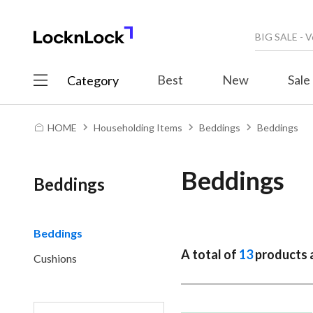
Best
New
Sale
Category
HOME
Householding Items
Beddings
Beddings
Beddings
Beddings
Beddings
A total of
13
products a
Cushions