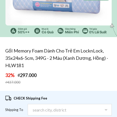
1
/
4
GốI Memory Foam Dành Cho Trẻ Em LocknLock,
35x24x6-5cm, 349G - 2 Màu (Xanh Dương, Hồng) -
HLW181
32%
₫297.000
Price reduced from
to
₫437.000
CHECK Shipping Fee
Shipping To