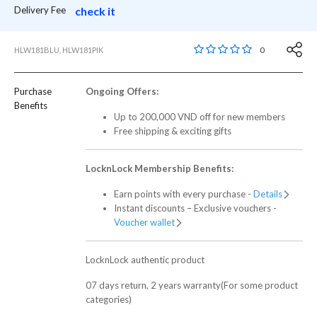
Delivery Fee
check it
5 out of 5 Customer R
0
HLW181BLU, HLW181PIK
Purchase
Ongoing Offers:
Benefits
Up to 200,000 VND off for new members
Free shipping & exciting gifts
LocknLock Membership Benefits:
Earn points with every purchase -
Details
Instant discounts – Exclusive vouchers -
Voucher wallet
LocknLock authentic product
07 days return, 2 years warranty(For some product
categories)