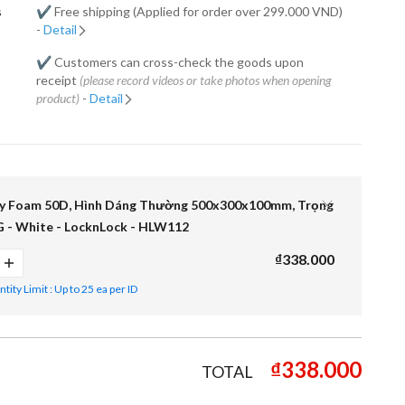
s
✔️ Free shipping (Applied for order over 299.000 VND)
-
Detail
✔️ Customers can cross-check the goods upon
receipt
(please record videos or take photos when opening
product)
-
Detail
y Foam 50D, Hình Dáng Thường 500x300x100mm, Trọng
 - White - LocknLock - HLW112
₫338.000
ity Limit : Up to 25 ea per ID
₫338.000
TOTAL