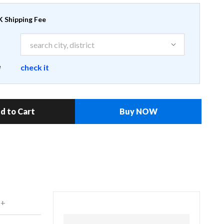
 Shipping Fee
e
check it
d to Cart
Buy NOW
 +