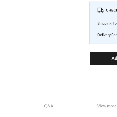
CHECK
Shipping To
Delivery Fe
Ad
Q&A
View more