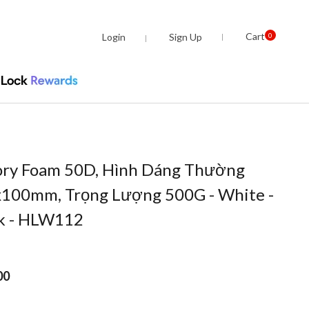
Cart
Login
Sign Up
0
ry Foam 50D, Hình Dáng Thường
100mm, Trọng Lượng 500G - White -
k - HLW112
00
om