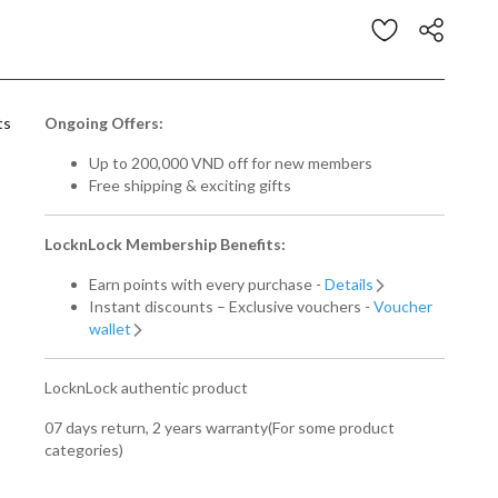
stomer Rating
ts
Ongoing Offers:
Up to 200,000 VND off for new members
Free shipping & exciting gifts
LocknLock Membership Benefits:
Earn points with every purchase -
Details
Instant discounts – Exclusive vouchers -
Voucher
wallet
LocknLock authentic product
07 days return, 2 years warranty(For some product
categories)