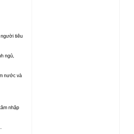
 người tiêu
nh ngủ,
hấm nước và
 xâm nhập
.