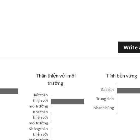
Write 
Thân thiện với môi
Tính bền vững
trường
Rất bền
Rất thân
Trung bình
thiện với
môi trường
Nhanh hỏng
Khá thân
thiện với
môi trường
Không thân
thiện với
môi trường