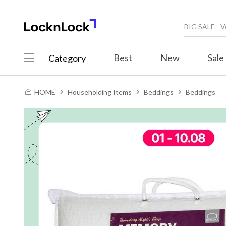
Best
New
Sale
Category
HOME
Householding Items
Beddings
Beddings