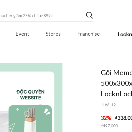
Event
Stores
Franchise
Gối Memo
500x300x
LocknLoc
HLW112
32%
₫338.0
Price reduced fr
to
₫497.000