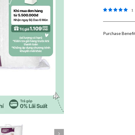
5 out of 5 Cu
1
Purchase Benefi
Next