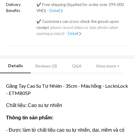
Delivery
✔️ Free shipping (Applied for order over 299.000
Benefits
VND) -
Detail
✔️ Customers can cross-check the goods upon
receipt
(please record videos or take photos when
opening product)
-
Detail
Details
Reviews (0)
Q&A
View more +
Găng Tay Cao Su Tự Nhiên - 35cm - Màu hồng - LocknLock
- ETM805P
Chất liệu: Cao su tự nhiên
Thông tin sản phẩm:
- Được làm từ chất liệu cao su tự nhiên, dai, mềm và có