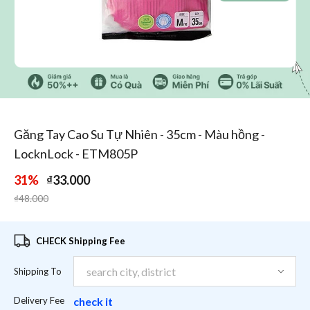
1
/
1
Găng Tay Cao Su Tự Nhiên - 35cm - Màu hồng -
LocknLock - ETM805P
31%
₫33.000
Price reduced from
to
₫48.000
CHECK Shipping Fee
Shipping To
Delivery Fee
check it