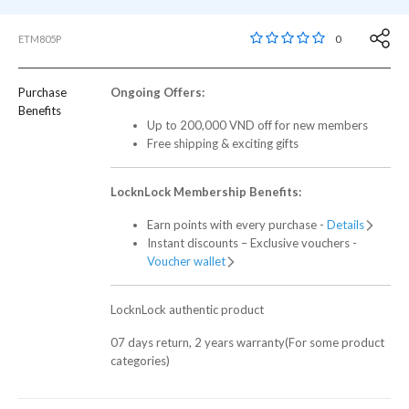
4,9 out of 5 Customer
0
ETM805P
Purchase
Ongoing Offers:
Benefits
Up to 200,000 VND off for new members
Free shipping & exciting gifts
LocknLock Membership Benefits:
Earn points with every purchase -
Details
Instant discounts – Exclusive vouchers -
Voucher wallet
LocknLock authentic product
07 days return, 2 years warranty(For some product
categories)