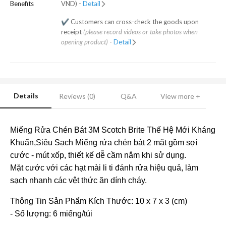
Benefits
VND) -
Detail
✔️ Customers can cross-check the goods upon
receipt
(please record videos or take photos when
opening product)
-
Detail
Details
Reviews (0)
Q&A
View more +
Miếng Rửa Chén Bát 3M Scotch Brite Thế Hệ Mới Kháng
Khuẩn,Siêu Sạch Miếng rửa chén bát 2 mặt gồm sợi
cước - mút xốp, thiết kế dễ cầm nắm khi sử dụng.
Mặt cước với các hạt mài li ti đánh rửa hiệu quả, làm
sạch nhanh các vệt thức ăn dính cháy.
Thông Tin Sản Phẩm Kích Thước: 10 x 7 x 3 (cm)
- Số lượng: 6 miếng/túi