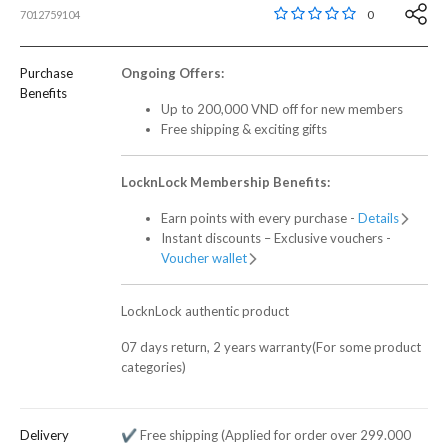
5 out of 5 Customer R
0
7012759104
Purchase
Ongoing Offers:
Benefits
Up to 200,000 VND off for new members
Free shipping & exciting gifts
LocknLock Membership Benefits:
Earn points with every purchase -
Details
Instant discounts – Exclusive vouchers -
Voucher wallet
LocknLock authentic product
07 days return, 2 years warranty(For some product
categories)
Delivery
✔️ Free shipping (Applied for order over 299.000