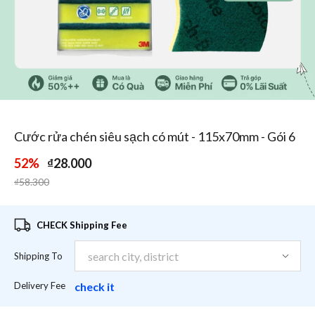
1
/
5
Cước rửa chén siêu sạch có mút - 115x70mm - Gói 6
52%
₫28.000
Price reduced from
to
₫58.300
CHECK Shipping Fee
Shipping To
Delivery Fee
check it