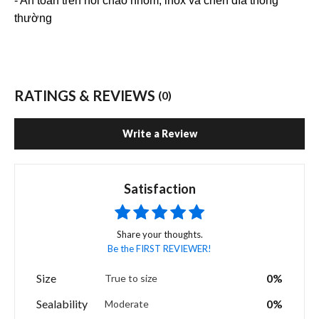
- An toàn trên nồi chảo nhôm, inox và chén đĩa thông
thường
RATINGS & REVIEWS
(0)
Write a Review
Satisfaction
Share your thoughts.
Be the FIRST REVIEWER!
Size
0%
True to size
Sealability
0%
Moderate