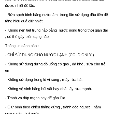
được nhiệt độ lâu.
- Rửa sạch bình bằng nước ấm trong lần sử dụng đầu tiên để
tăng hiệu quả giữ nhiệt .
- Không nên tiệt trùng nắp bằng nước nóng trong thời gian dài
, có thể gây biến dạng nắp
Thông tin cảnh báo :
- CHỈ SỬ DỤNG CHO NƯỚC LẠNH (COLD ONLY )
- Không sử dụng đựng đồ uống có gas , đá khô , sữa cho trẻ
em .
- Không sử dụng trong lò vi sóng , máy rửa bát .
- Không vệ sinh bằng búi sắt hay chất tẩy rửa mạnh.
- Tránh va đập mạnh hay để gần lửa .
- Giữ bình theo chiều thẳng đứng , tránh dốc ngược , nằm
ngang gây rò rỉ nước .