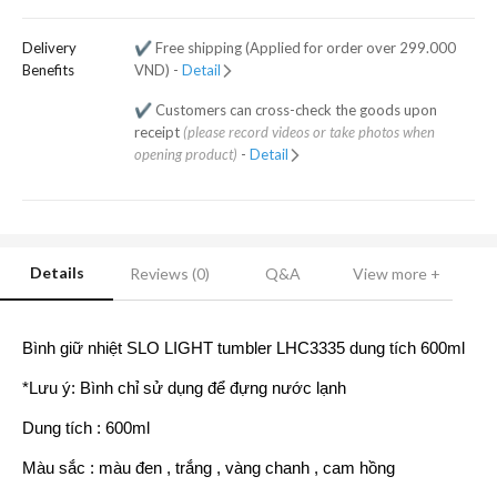
Delivery
✔️ Free shipping (Applied for order over 299.000
Benefits
VND) -
Detail
✔️ Customers can cross-check the goods upon
receipt
(please record videos or take photos when
opening product)
-
Detail
Details
Reviews (0)
Q&A
View more +
Bình giữ nhiệt SLO LIGHT tumbler LHC3335 dung tích 600ml
*Lưu ý: Bình chỉ sử dụng để đựng nước lạnh
Dung tích : 600ml
Màu sắc : màu đen , trắng , vàng chanh , cam hồng