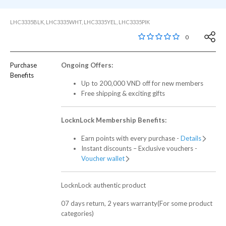
LHC3335BLK, LHC3335WHT, LHC3335YEL, LHC3335PIK
4,2 out of 5 Customer
0
Purchase
Ongoing Offers:
Benefits
Up to 200,000 VND off for new members
Free shipping & exciting gifts
LocknLock Membership Benefits:
Earn points with every purchase -
Details
Instant discounts – Exclusive vouchers -
Voucher wallet
LocknLock authentic product
07 days return, 2 years warranty(For some product
categories)