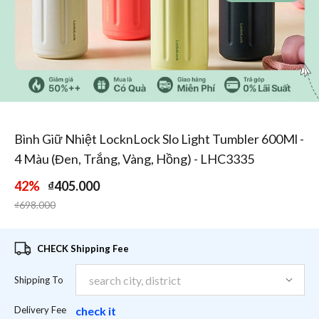
1
/
5
Bình Giữ Nhiệt LocknLock Slo Light Tumbler 600Ml -
4 Màu (Đen, Trắng, Vàng, Hồng) - LHC3335
42%
₫405.000
Price reduced from
to
₫698.000
CHECK Shipping Fee
Shipping To
Delivery Fee
check it