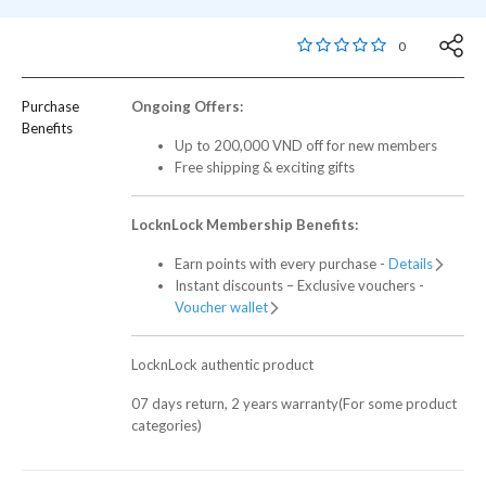
3,6 out of 5 Customer
0
Purchase
Ongoing Offers:
Benefits
Up to 200,000 VND off for new members
Free shipping & exciting gifts
LocknLock Membership Benefits:
Earn points with every purchase -
Details
Instant discounts – Exclusive vouchers -
Voucher wallet
LocknLock authentic product
07 days return, 2 years warranty(For some product
categories)