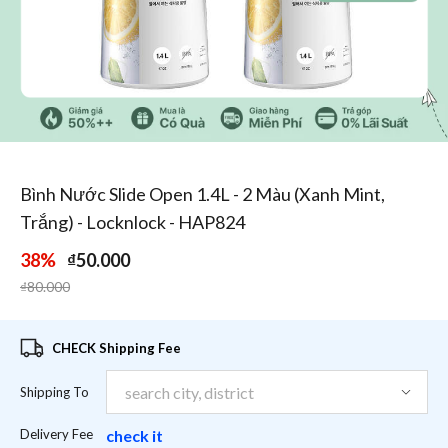
1
/
3
Bình Nước Slide Open 1.4L - 2 Màu (Xanh Mint,
Trắng) - Locknlock - HAP824
38%
₫50.000
Price reduced from
to
₫80.000
CHECK Shipping Fee
Shipping To
Delivery Fee
check it