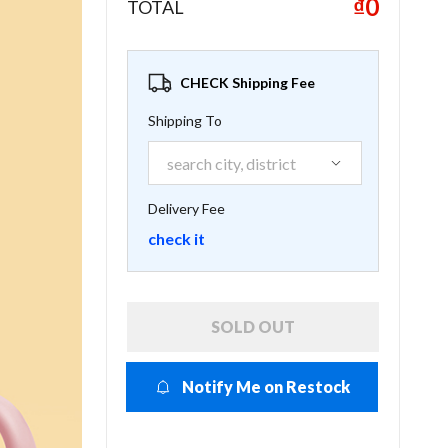
₫0
TOTAL
CHECK Shipping Fee
Shipping To
Delivery Fee
check it
SOLD OUT
Notify Me on Restock