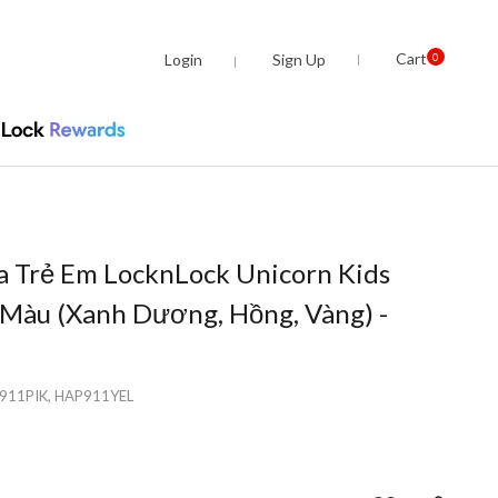
Cart
Login
Sign Up
0
 Trẻ Em LocknLock Unicorn Kids
 Màu (Xanh Dương, Hồng, Vàng) -
911PIK, HAP911YEL