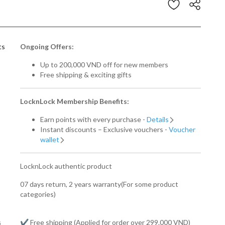
Customer Rating
ts
Ongoing Offers:
Up to 200,000 VND off for new members
Free shipping & exciting gifts
LocknLock Membership Benefits:
Earn points with every purchase -
Details
Instant discounts – Exclusive vouchers -
Voucher
wallet
LocknLock authentic product
07 days return, 2 years warranty(For some product
categories)
s
✔️ Free shipping (Applied for order over 299.000 VND)