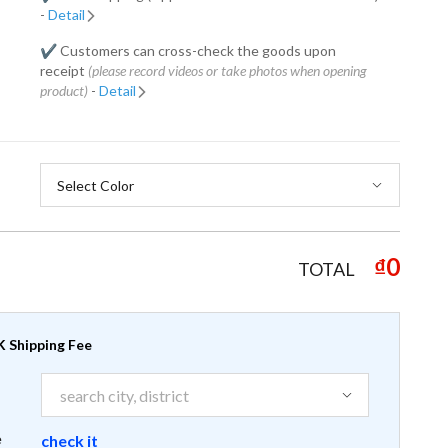
-
Detail
✔️ Customers can cross-check the goods upon
receipt
(please record videos or take photos when opening
product)
-
Detail
₫0
TOTAL
 Shipping Fee
e
check it