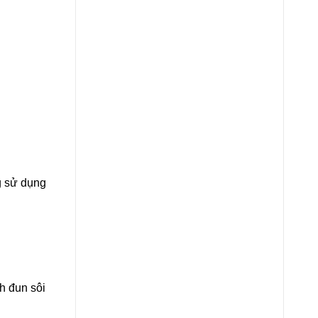
g sử dụng
h đun sôi