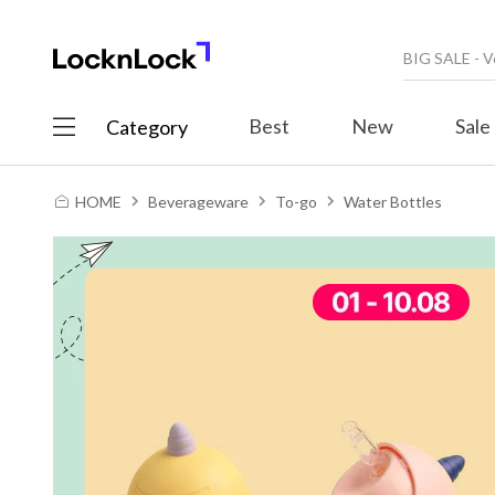
Best
New
Sale
Category
HOME
Beverageware
To-go
Water Bottles