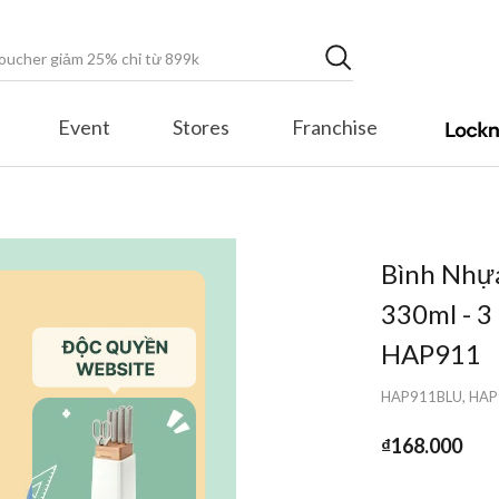
Event
Stores
Franchise
Bình Nhựa
330ml - 3
HAP911
HAP911BLU, HAP
₫168.000